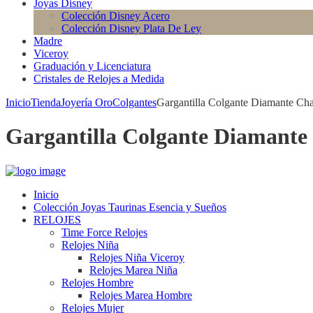
Joyas Disney
Colección Disney Acero
Colección Disney Plata De Ley
Madre
Viceroy
Graduación y Licenciatura
Cristales de Relojes a Medida
Inicio
Tienda
Joyería Oro
Colgantes
Gargantilla Colgante Diamante Ch
Gargantilla Colgante Diamante
Inicio
Colección Joyas Taurinas Esencia y Sueños
RELOJES
Time Force Relojes
Relojes Niña
Relojes Niña Viceroy
Relojes Marea Niña
Relojes Hombre
Relojes Marea Hombre
Relojes Mujer