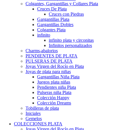
Colgantes, Gargantillas y Collares Plata
Cruces De Plata
Cruces con Piedras
Gargantillas Plata
Gargantillas Dobles
Colgantes Plata
infinito
infinito plata y circonitas
Infinitos personalizados
Charms-abalorios
PENDIENTES DE PLATA
PULSERAS DE PLATA
Joyas Virgen del Rocío en Plata
Joyas de plata para niñas
Gargantillas Niña Plata
Juegos plata niñas
Pendientes niña Plata
Pulseras niña Plata
Colección Happy
Colección Dreams
Tobilleras de plata
Iniciales
Gemelos
COLECCIONES PLATA
Joyas Virgen del Rocío en Plata