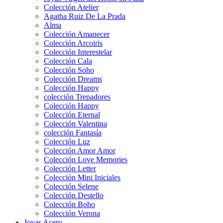
Colección Atelier
Agatha Ruiz De La Prada
Alma
Colección Amanecer
Colección Arcoiris
Colección Interestelar
Colección Cala
Colección Soho
Colección Dreams
Colección Happy
colección Trepadores
Colección Happy
Colección Eternal
Colección Valentina
colección Fantasía
Colección Luz
Colección Amor Amor
Colección Love Memories
Colección Letter
Colección Mini Iniciales
Colección Selene
Colección Destello
Colección Boho
Colección Verona
Joyas Acero