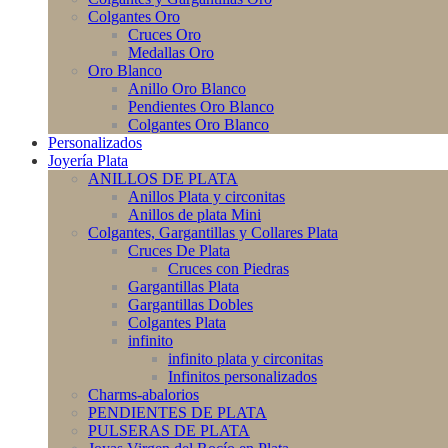
Colgantes Oro
Cruces Oro
Medallas Oro
Oro Blanco
Anillo Oro Blanco
Pendientes Oro Blanco
Colgantes Oro Blanco
Personalizados
Joyería Plata
ANILLOS DE PLATA
Anillos Plata y circonitas
Anillos de plata Mini
Colgantes, Gargantillas y Collares Plata
Cruces De Plata
Cruces con Piedras
Gargantillas Plata
Gargantillas Dobles
Colgantes Plata
infinito
infinito plata y circonitas
Infinitos personalizados
Charms-abalorios
PENDIENTES DE PLATA
PULSERAS DE PLATA