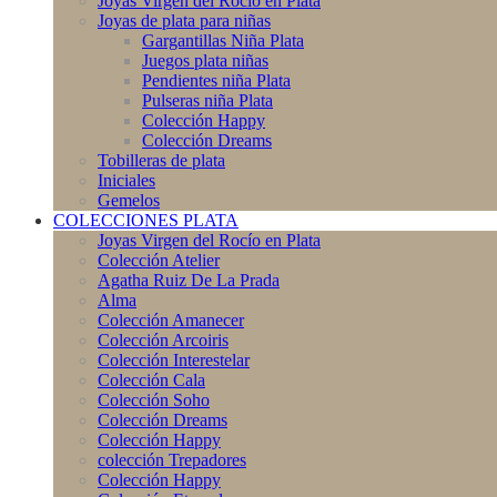
Joyas Virgen del Rocío en Plata
Joyas de plata para niñas
Gargantillas Niña Plata
Juegos plata niñas
Pendientes niña Plata
Pulseras niña Plata
Colección Happy
Colección Dreams
Tobilleras de plata
Iniciales
Gemelos
COLECCIONES PLATA
Joyas Virgen del Rocío en Plata
Colección Atelier
Agatha Ruiz De La Prada
Alma
Colección Amanecer
Colección Arcoiris
Colección Interestelar
Colección Cala
Colección Soho
Colección Dreams
Colección Happy
colección Trepadores
Colección Happy