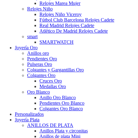
Relojes Marea Mujer
Relojes Niño
Relojes Niño Viceroy
Fútbol Club Barcelona Relojes Cadete
Real Madrid Relojes Cadete
Atlético De Madrid Relojes Cadete
smart
SMARTWATCH
Joyería Oro
Anillos oro
Pendientes Oro
Pulseras Oro
Colgantes y Gargantillas Oro
Colgantes Oro
Cruces Oro
Medallas Oro
Oro Blanco
Anillo Oro Blanco
Pendientes Oro Blanco
Colgantes Oro Blanco
Personalizados
Joyería Plata
ANILLOS DE PLATA
Anillos Plata y circonitas
Anillos de plata Mini