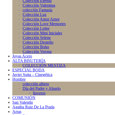
Colección Eternal
Colección Valentina
colección Fantasía
Colección Luz
Colección Amor Amor
Colección Love Memories
Colección Letter
Colección Mini Iniciales
Colección Selene
Colección Destello
Colección Boho
Colección Verona
Joyas Acero
ALTA BISUTERÍA
COLECCIÓN MESTIZA
ESPECIAL BODA
Javier Suita – Cinegética
Hombre
colección albero
Día del Padre y Abuelo
llaveros
COMUNIÓN
San Valentín
Agatha Ruiz De La Prada
Arras