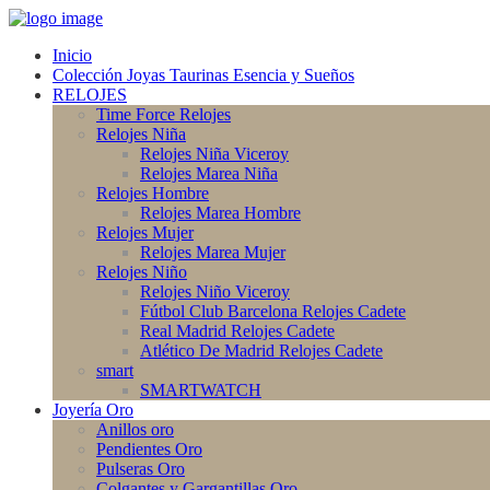
Inicio
Colección Joyas Taurinas Esencia y Sueños
RELOJES
Time Force Relojes
Relojes Niña
Relojes Niña Viceroy
Relojes Marea Niña
Relojes Hombre
Relojes Marea Hombre
Relojes Mujer
Relojes Marea Mujer
Relojes Niño
Relojes Niño Viceroy
Fútbol Club Barcelona Relojes Cadete
Real Madrid Relojes Cadete
Atlético De Madrid Relojes Cadete
smart
SMARTWATCH
Joyería Oro
Anillos oro
Pendientes Oro
Pulseras Oro
Colgantes y Gargantillas Oro