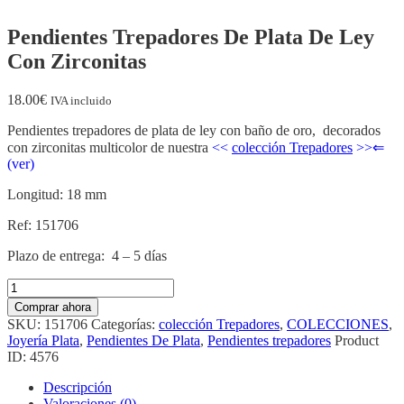
Pendientes Trepadores De Plata De Ley
Con Zirconitas
18.00
€
IVA incluido
Pendientes trepadores de plata de ley con baño de oro, decorados
con zirconitas multicolor de nuestra
<<
colección Trepadores
>>⇐
(ver)
Longitud: 18 mm
Ref: 151706
Plazo de entrega: 4 – 5 días
Pendientes
Trepadores
Comprar ahora
De
SKU:
151706
Categorías:
colección Trepadores
,
COLECCIONES
,
Plata
Joyería Plata
,
Pendientes De Plata
,
Pendientes trepadores
Product
De
ID:
4576
Ley
Con
Descripción
Zirconitas
Valoraciones (0)