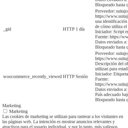
Bloqueado hasta q
Proveedor: suitaj
https://www.suita
una identificación
de cómo utiliza el 
_gid
HTTP
1 día
Iniciador:
Script e
Fuente:
https://w
Datos enviados a:
Bloqueado hasta 
Proveedor: suitaj
https://www.suita
Descripción del ob
utilizan para
estad
Iniciador:
Etiqueta
woocommerce_recently_viewed
HTTP
Sesión
Fuente:
https://www.suita
Datos enviados a:
País adecuado ba
Bloqueado hasta q
Marketing
Marketing
Las cookies de marketing se utilizan para rastrear a los visitantes en
las páginas web. La intención es mostrar anuncios relevantes y
atractivos para el usuario individual, y por lo tanto, más valiosos