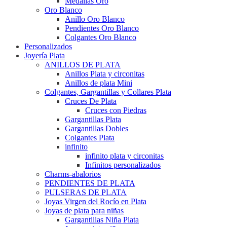
Medallas Oro
Oro Blanco
Anillo Oro Blanco
Pendientes Oro Blanco
Colgantes Oro Blanco
Personalizados
Joyería Plata
ANILLOS DE PLATA
Anillos Plata y circonitas
Anillos de plata Mini
Colgantes, Gargantillas y Collares Plata
Cruces De Plata
Cruces con Piedras
Gargantillas Plata
Gargantillas Dobles
Colgantes Plata
infinito
infinito plata y circonitas
Infinitos personalizados
Charms-abalorios
PENDIENTES DE PLATA
PULSERAS DE PLATA
Joyas Virgen del Rocío en Plata
Joyas de plata para niñas
Gargantillas Niña Plata