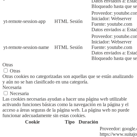
Datos enviados a:
Esta
Bloqueado hasta que sea
Proveedor: youtube.co
Iniciador:
Webserver
yt-remote-session-app
HTML
Sesión
Fuente:
youtube.com
Datos enviados a:
Esta
Proveedor: youtube.c
Iniciador:
Webserver
yt-remote-session-name
HTML
Sesión
Fuente:
youtube.com
Datos enviados a:
Esta
Bloqueado hasta que sea
Otras
Otras
Otras cookies no categorizadas son aquellas que se están analizando
y aún no se han clasificado en una categoría.
Necesaria
Necesaria
Las cookies necesarias ayudan a hacer una página web utilizable
activando funciones básicas como la navegación en la página y el
acceso a áreas seguras de la página web. La página web no puede
funcionar adecuadamente sin estas cookies.
Cookie
Tipo
Duración
Proveedor:
google
https://www.suitajo