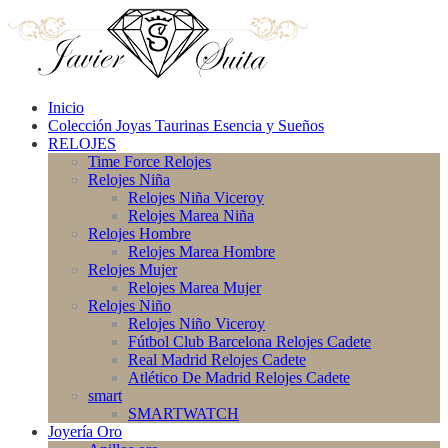
Inicio
Colección Joyas Taurinas Esencia y Sueños
RELOJES
Time Force Relojes
Relojes Niña
Relojes Niña Viceroy
Relojes Marea Niña
Relojes Hombre
Relojes Marea Hombre
Relojes Mujer
Relojes Marea Mujer
Relojes Niño
Relojes Niño Viceroy
Fútbol Club Barcelona Relojes Cadete
Real Madrid Relojes Cadete
Atlético De Madrid Relojes Cadete
smart
SMARTWATCH
Joyería Oro