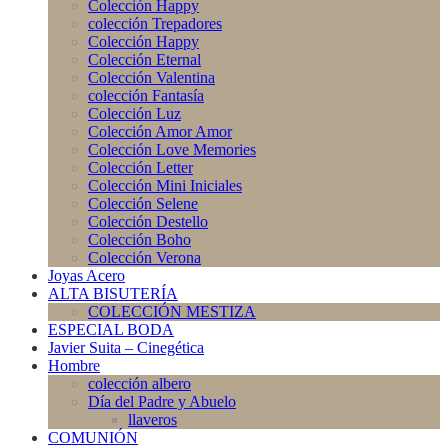
Colección Happy
colección Trepadores
Colección Happy
Colección Eternal
Colección Valentina
colección Fantasía
Colección Luz
Colección Amor Amor
Colección Love Memories
Colección Letter
Colección Mini Iniciales
Colección Selene
Colección Destello
Colección Boho
Colección Verona
Joyas Acero
ALTA BISUTERÍA
COLECCIÓN MESTIZA
ESPECIAL BODA
Javier Suita – Cinegética
Hombre
colección albero
Día del Padre y Abuelo
llaveros
COMUNIÓN