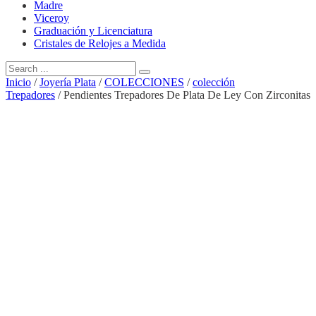
Madre
Viceroy
Graduación y Licenciatura
Cristales de Relojes a Medida
Inicio
/
Joyería Plata
/
COLECCIONES
/
colección
Trepadores
/ Pendientes Trepadores De Plata De Ley Con Zirconitas