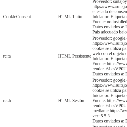
Proveedor: suitajo
https://www.suitajo
el estado de consen
CookieConsent
HTML
1 año
Iniciador:
Etiqueta 
Fuente:
notinstalle
Datos enviados a:
País adecuado baj
Proveedor: google
https://www.suitajo
cookie se utiliza p
web con el objeto d
rc::a
HTML
Persistente
Iniciador:
Etiqueta 
Fuente:
https://ww
render=6LesVP
Dato
s enviados a:
Proveedor: google
https://www.suitajo
cookie se utiliza p
Iniciador:
Etique
ta
rc::b
HTML
Sesión
Fuente:
https://ww
render=6LesVP
mediante
https://
ver=5
.5.3
Datos enviados a: