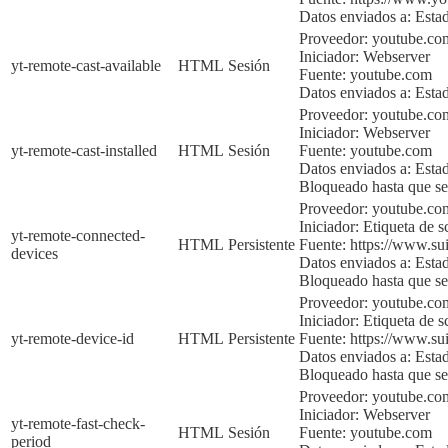
Datos enviados a:
Esta
Proveedor: youtube.co
Iniciador:
Webserver
yt-remote-cast-available
HTML
Sesión
Fuente:
youtube.com
Datos enviados a:
Esta
Proveedor: youtube.co
Iniciador:
Webserver
yt-remote-cast-installed
HTML
Sesión
Fuente:
youtube.com
Datos enviados a:
Esta
Bloqueado hasta que sea
Proveedor: youtube.c
Iniciador:
Etiqueta de sc
yt-remote-connected-
HTML
Persistente
Fuente:
https://www.sui
devices
Datos enviados a:
Esta
Bloqueado hasta que sea
Proveedor:
youtube.co
Iniciador:
Etiqueta de sc
yt-remote-device-id
HTML
Persistente
Fuente:
https://www.sui
Datos enviados a:
Esta
Bloqueado hasta que
se
Proveedor: youtube.co
Iniciador:
Webserver
yt-remote-fast-check-
HTML
Sesión
Fuente:
youtube.com
period