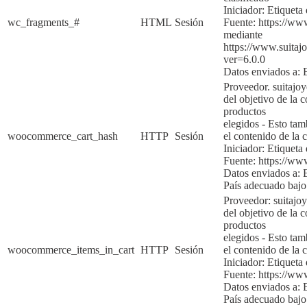
Iniciador:
Etiqueta 
wc_fragments_#
HTML
Sesión
Fuente:
https://ww
mediante
https://www.suita
ver=6.0.
0
Datos enviados a:
Proveedor. suitajo
del objetivo de la
c
productos
elegidos
-
Esto tam
woocommerce_cart_hash
HTTP
Sesión
el contenido de la 
Iniciador:
Etiqueta
Fuente:
https://ww
Datos enviados a:
País adecuado baj
Proveedor: suitajo
del objetivo de la c
productos
elegidos
-
Esto tam
woocommerce_items_in_cart
HTTP
Sesión
el contenido de la
c
Iniciador:
Etiqueta 
Fuente:
https://ww
Datos enviados a:
País adecuado bajo