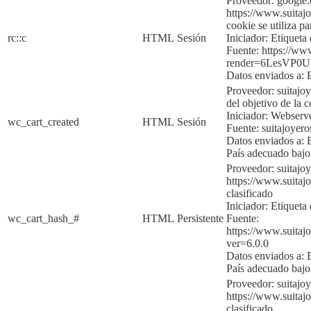
Proveedor: google
https://www.suitajo
cookie se utiliza p
rc::c
HTML
Sesión
Iniciador:
Etique
ta
Fuente:
https://ww
render=6LesVP
Datos enviados a:
Proveedor: suitajo
del objetivo de la c
Iniciador:
Webserv
wc_cart_created
HTML
Sesión
Fuente:
suitajoyer
Datos enviados a:
País adecuado baj
Proveedor: suitajo
https://www.suitajo
clasificado
Iniciador:
Etiqueta 
wc_cart_hash_#
HTML
Persistente
Fuente:
https://www.suita
ver=6.0.0
Datos enviados a:
País adecuado baj
Proveedor: suitaj
https://www.suitajo
clasificado