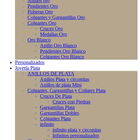
Anillos oro
Pendientes Oro
Pulseras Oro
Colgantes y Gargantillas Oro
Colgantes Oro
Cruces Oro
Medallas Oro
Oro Blanco
Anillo Oro Blanco
Pendientes Oro Blanco
Colgantes Oro Blanco
Personalizados
Joyería Plata
ANILLOS DE PLATA
Anillos Plata y circonitas
Anillos de plata Mini
Colgantes, Gargantillas y Collares Plata
Cruces De Plata
Cruces con Piedras
Gargantillas Plata
Gargantillas Dobles
Colgantes Plata
infinito
infinito plata y circonitas
Infinitos personalizados