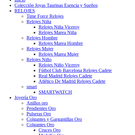
Colección Joyas Taurinas Esencia y Sueños
RELOJES
Time Force Relojes
Relojes Niña
Relojes Niña Viceroy
Relojes Marea Niña
Relojes Hombre
Relojes Marea Hombre
Relojes Mujer
Relojes Marea Mujer
Relojes Niño
Relojes Niño Viceroy
Fútbol Club Barcelona Relojes Cadete
Real Madrid Relojes Cadete
Atlético De Madrid Relojes Cadete
smart
SMARTWATCH
Joyería Oro
Anillos oro
Pendientes Oro
Pulseras Oro
Colgantes y Gargantillas Oro
Colgantes Oro
Cruces Oro