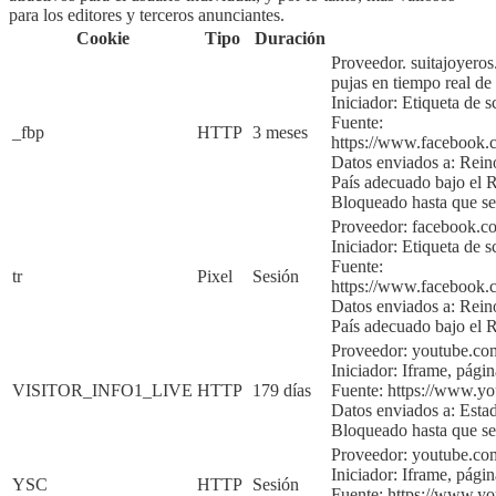
para los editores y terceros anunciantes.
Cookie
Tipo
Duración
Proveedor. suitajoyero
pujas en tiempo real de
Iniciador:
Etiqueta de s
Fuente:
_fbp
HTTP
3 meses
https://www.faceboo
Datos enviados a: Rei
País adecuado bajo e
Bloqueado hasta que se
Proveedor: facebook.
Iniciador:
Etiqueta de s
Fuente:
tr
Pixel
Sesión
https://www.faceboo
Datos enviados a:
Rein
País adecuado bajo e
Proveedor: youtube.co
Iniciador:
Iframe, págin
VISITOR_INFO1_LIVE
HTTP
179 días
Fuente:
https://www.y
Datos enviados a:
Esta
Bloqueado hasta que sea
Proveedor: youtube.co
Iniciador:
Iframe, págin
YSC
HTTP
Sesión
Fuente:
https://www.y