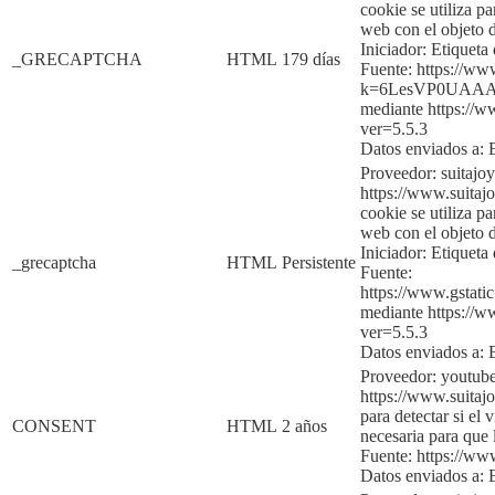
cookie se utiliza p
web con el objeto d
Iniciador:
Etiqueta 
_GRECAPTCHA
HTML
179 días
Fuente:
https://ww
k=6LesVP0UAAA
mediante
htt
ps://w
ver=5.5.3
Datos enviados a:
Proveedor: suitajo
https://www.suitajo
cookie se utiliza p
web con el objeto d
Iniciador:
Etiqueta 
_grecaptcha
HTML
Persistente
Fuente:
https://www.gsta
mediante
https:
//w
ver=5.5.3
Datos enviados a:
Proveedor: youtub
https://www.suitajo
para detectar si el 
CONSENT
HTML
2 años
necesaria para qu
Fuente:
https://w
Datos enviados a: