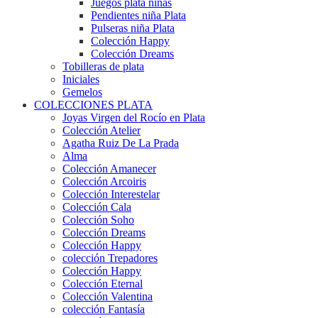
Juegos plata niñas
Pendientes niña Plata
Pulseras niña Plata
Colección Happy
Colección Dreams
Tobilleras de plata
Iniciales
Gemelos
COLECCIONES PLATA
Joyas Virgen del Rocío en Plata
Colección Atelier
Agatha Ruiz De La Prada
Alma
Colección Amanecer
Colección Arcoiris
Colección Interestelar
Colección Cala
Colección Soho
Colección Dreams
Colección Happy
colección Trepadores
Colección Happy
Colección Eternal
Colección Valentina
colección Fantasía