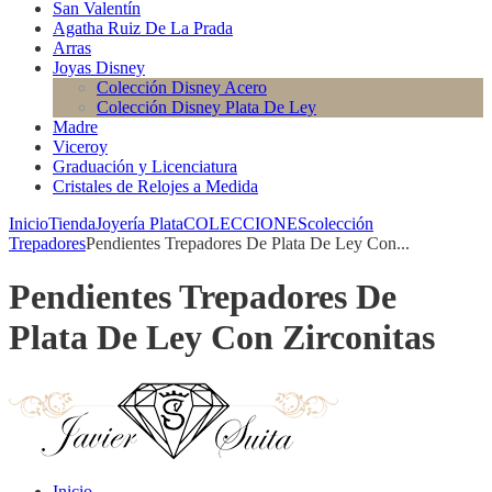
San Valentín
Agatha Ruiz De La Prada
Arras
Joyas Disney
Colección Disney Acero
Colección Disney Plata De Ley
Madre
Viceroy
Graduación y Licenciatura
Cristales de Relojes a Medida
Inicio
Tienda
Joyería Plata
COLECCIONES
colección
Trepadores
Pendientes Trepadores De Plata De Ley Con...
Pendientes Trepadores De
Plata De Ley Con Zirconitas
Inicio