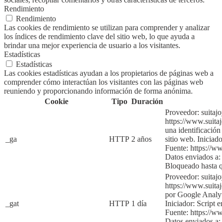
Rendimiento
Rendimiento
Las cookies de rendimiento se utilizan para comprender y analizar
los índices de rendimiento clave del sitio web, lo que ayuda a
brindar una mejor experiencia de usuario a los visitantes.
Estadísticas
Estadísticas
Las cookies estadísticas ayudan a los propietarios de páginas web a
comprender cómo interactúan los visitantes con las páginas web
reuniendo y proporcionando información de forma anónima.
Cookie
Tipo
Duración
Proveedor: suitaj
https://www.suita
una identificación
_ga
HTTP
2 años
sitio web.
Iniciado
Fuente:
https://w
Datos enviados a:
Bloqueado hasta 
Proveedor: suitaj
https://www.suita
por Google Analyti
_gat
HTTP
1 día
Iniciador:
Script e
Fuente:
https://w
Datos enviados a: