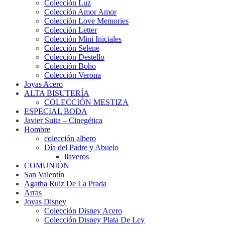
Colección Luz
Colección Amor Amor
Colección Love Memories
Colección Letter
Colección Mini Iniciales
Colección Selene
Colección Destello
Colección Boho
Colección Verona
Joyas Acero
ALTA BISUTERÍA
COLECCIÓN MESTIZA
ESPECIAL BODA
Javier Suita – Cinegética
Hombre
colección albero
Día del Padre y Abuelo
llaveros
COMUNIÓN
San Valentín
Agatha Ruiz De La Prada
Arras
Joyas Disney
Colección Disney Acero
Colección Disney Plata De Ley