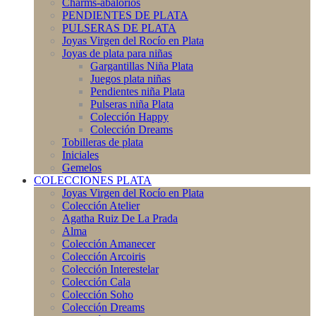
Charms-abalorios
PENDIENTES DE PLATA
PULSERAS DE PLATA
Joyas Virgen del Rocío en Plata
Joyas de plata para niñas
Gargantillas Niña Plata
Juegos plata niñas
Pendientes niña Plata
Pulseras niña Plata
Colección Happy
Colección Dreams
Tobilleras de plata
Iniciales
Gemelos
COLECCIONES PLATA
Joyas Virgen del Rocío en Plata
Colección Atelier
Agatha Ruiz De La Prada
Alma
Colección Amanecer
Colección Arcoiris
Colección Interestelar
Colección Cala
Colección Soho
Colección Dreams