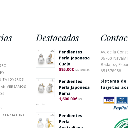
ías
Destacados
Contac
Pendientes
Av. de la Const
Perla Japonesa
06760 Navalvill
Cuajo
Badajoz, Espa
ERO
895.00
€
651578958
IVA incluido
PPY
UITA JOYEROS
Sistema de
Pendientes
 ANIVERSARIOS
Perla Japonesa
tarjetas a
Rama
ÑOS
1,600.00
€
IVA
incluido
S
Pendientes
LICENCIATURA
Perla
Australiana