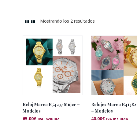
Mostrando los 2 resultados
Ordenado
por
los
últimos
Reloj Marea B54237 Mujer –
Relojes Marea B41382
Modelos
– Modelos
65.00
€
40.00
€
IVA incluido
IVA incluido