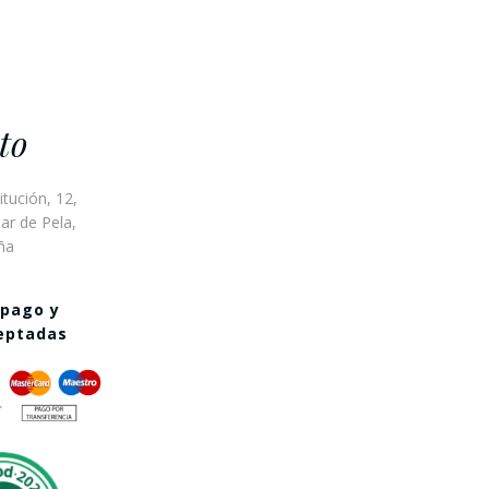
to
itución, 12,
ar de Pela,
ña
 pago y
ceptadas