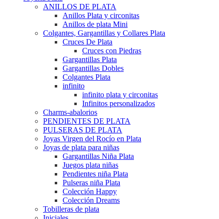
ANILLOS DE PLATA
Anillos Plata y circonitas
Anillos de plata Mini
Colgantes, Gargantillas y Collares Plata
Cruces De Plata
Cruces con Piedras
Gargantillas Plata
Gargantillas Dobles
Colgantes Plata
infinito
infinito plata y circonitas
Infinitos personalizados
Charms-abalorios
PENDIENTES DE PLATA
PULSERAS DE PLATA
Joyas Virgen del Rocío en Plata
Joyas de plata para niñas
Gargantillas Niña Plata
Juegos plata niñas
Pendientes niña Plata
Pulseras niña Plata
Colección Happy
Colección Dreams
Tobilleras de plata
Iniciales