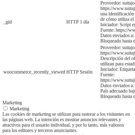
Proveedor: suitaj
https://www.suita
una identificación
de cómo utiliza el 
_gid
HTTP
1 día
Iniciador:
Script e
Fuente:
https://w
Datos enviados a:
Bloqueado hasta 
Proveedor: suitaj
https://www.suita
Descripción del ob
utilizan para
estad
Iniciador:
Etiqueta
woocommerce_recently_viewed
HTTP
Sesión
Fuente:
https://www.suita
Datos enviados a:
País adecuado ba
Bloqueado hasta q
Marketing
Marketing
Las cookies de marketing se utilizan para rastrear a los visitantes en
las páginas web. La intención es mostrar anuncios relevantes y
atractivos para el usuario individual, y por lo tanto, más valiosos
para los editores y terceros anunciantes.