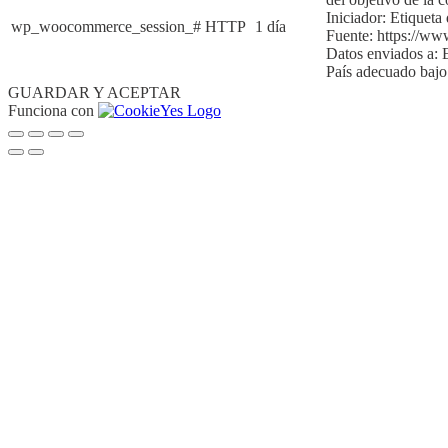
Iniciador:
Etiqueta 
wp_woocommerce_session_#
HTTP
1 día
Fuente:
https://ww
Datos enviados a:
País adecuado baj
GUARDAR Y ACEPTAR
Funciona con