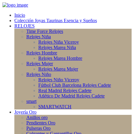
Inicio
Colección Joyas Taurinas Esencia y Sueños
RELOJES
Time Force Relojes
Relojes Niña
Relojes Niña Viceroy
Relojes Marea Niña
Relojes Hombre
Relojes Marea Hombre
Relojes Mujer
Relojes Marea Mujer
Relojes Niño
Relojes Niño Viceroy
Fútbol Club Barcelona Relojes Cadete
Real Madrid Relojes Cadete
Atlético De Madrid Relojes Cadete
smart
SMARTWATCH
Joyería Oro
Anillos oro
Pendientes Oro
Pulseras Oro
Colgantes y Gargantillas Oro