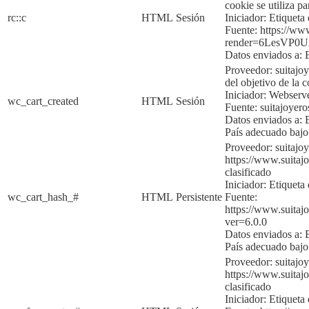
cookie se utiliza p
rc::c
HTML
Sesión
Iniciador:
Etique
ta
Fuente:
https://ww
render=6LesVP
Datos enviados a:
Proveedor: suitajo
del objetivo de la c
Iniciador:
Webserv
wc_cart_created
HTML
Sesión
Fuente:
suitajoyer
Datos enviados a:
País adecuado baj
Proveedor: suitajo
https://www.suitajo
clasificado
Iniciador:
Etiqueta 
wc_cart_hash_#
HTML
Persistente
Fuente:
https://www.suita
ver=6.0.0
Datos enviados a:
País adecuado baj
Proveedor: suitaj
https://www.suitajo
clasificado
Iniciador:
Etiqueta 