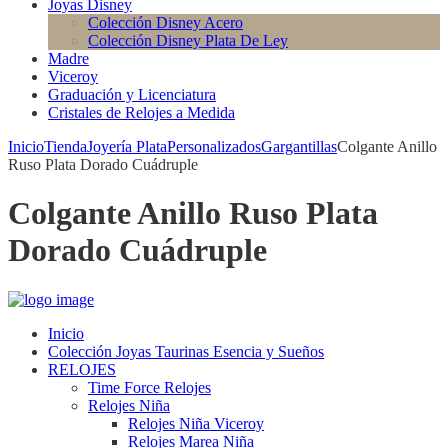
Joyas Disney
Colección Disney Acero
Colección Disney Plata De Ley
Madre
Viceroy
Graduación y Licenciatura
Cristales de Relojes a Medida
Inicio
Tienda
Joyería Plata
Personalizados
Gargantillas
Colgante Anillo
Ruso Plata Dorado Cuádruple
Colgante Anillo Ruso Plata
Dorado Cuádruple
Inicio
Colección Joyas Taurinas Esencia y Sueños
RELOJES
Time Force Relojes
Relojes Niña
Relojes Niña Viceroy
Relojes Marea Niña