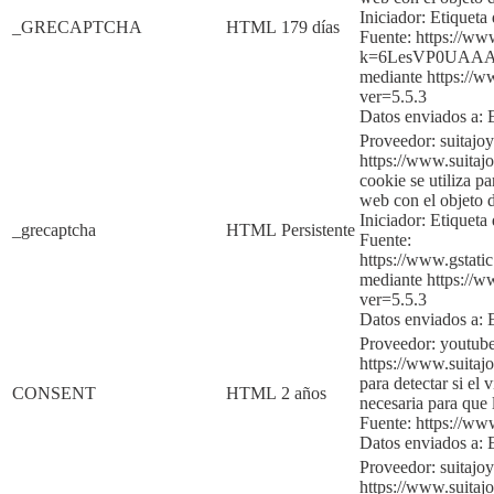
Iniciador:
Etiqueta 
_GRECAPTCHA
HTML
179 días
Fuente:
https://ww
k=6LesVP0UAAA
mediante
htt
ps://w
ver=5.5.3
Datos enviados a:
Proveedor: suitajo
https://www.suitajo
cookie se utiliza p
web con el objeto d
Iniciador:
Etiqueta 
_grecaptcha
HTML
Persistente
Fuente:
https://www.gsta
mediante
https:
//w
ver=5.5.3
Datos enviados a:
Proveedor: youtub
https://www.suitajo
para detectar si el 
CONSENT
HTML
2 años
necesaria para qu
Fuente:
https://w
Datos enviados a:
Proveedor: suitajo
https://www.suitajo