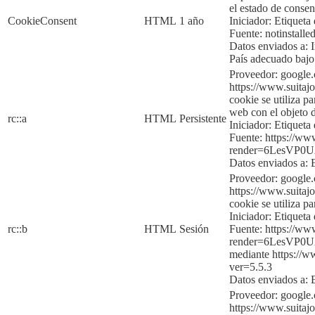
el estado de consen
CookieConsent
HTML
1 año
Iniciador:
Etiqueta 
Fuente:
notinstalle
Datos enviados a:
País adecuado baj
Proveedor: google
https://www.suitajo
cookie se utiliza p
web con el objeto d
rc::a
HTML
Persistente
Iniciador:
Etiqueta 
Fuente:
https://ww
render=6LesVP
Dato
s enviados a:
Proveedor: google
https://www.suitajo
cookie se utiliza p
Iniciador:
Etique
ta
rc::b
HTML
Sesión
Fuente:
https://ww
render=6LesVP
mediante
https://
ver=5
.5.3
Datos enviados a:
Proveedor: google
https://www.suitajo