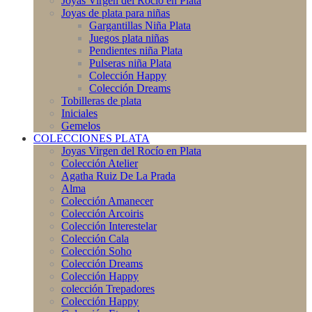
Joyas Virgen del Rocío en Plata
Joyas de plata para niñas
Gargantillas Niña Plata
Juegos plata niñas
Pendientes niña Plata
Pulseras niña Plata
Colección Happy
Colección Dreams
Tobilleras de plata
Iniciales
Gemelos
COLECCIONES PLATA
Joyas Virgen del Rocío en Plata
Colección Atelier
Agatha Ruiz De La Prada
Alma
Colección Amanecer
Colección Arcoiris
Colección Interestelar
Colección Cala
Colección Soho
Colección Dreams
Colección Happy
colección Trepadores
Colección Happy