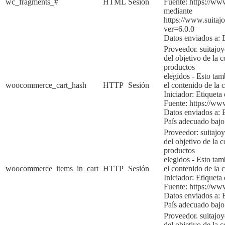
wc_fragments_#
HTML
Sesión
Fuente:
https://ww
mediante
https://www.suita
ver=6.0.
0
Datos enviados a:
Proveedor. suitajo
del objetivo de la
c
productos
elegidos
-
Esto tam
woocommerce_cart_hash
HTTP
Sesión
el contenido de la 
Iniciador:
Etiqueta
Fuente:
https://ww
Datos enviados a:
País adecuado baj
Proveedor: suitajo
del objetivo de la c
productos
elegidos
-
Esto tam
woocommerce_items_in_cart
HTTP
Sesión
el contenido de la
c
Iniciador:
Etiqueta 
Fuente:
https://ww
Datos enviados a:
País adecuado bajo
Proveedor. suitajo
del objetivo de la c