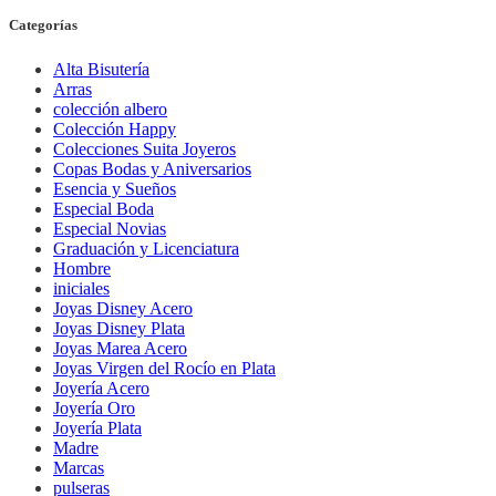
Categorías
Alta Bisutería
Arras
colección albero
Colección Happy
Colecciones Suita Joyeros
Copas Bodas y Aniversarios
Esencia y Sueños
Especial Boda
Especial Novias
Graduación y Licenciatura
Hombre
iniciales
Joyas Disney Acero
Joyas Disney Plata
Joyas Marea Acero
Joyas Virgen del Rocío en Plata
Joyería Acero
Joyería Oro
Joyería Plata
Madre
Marcas
pulseras