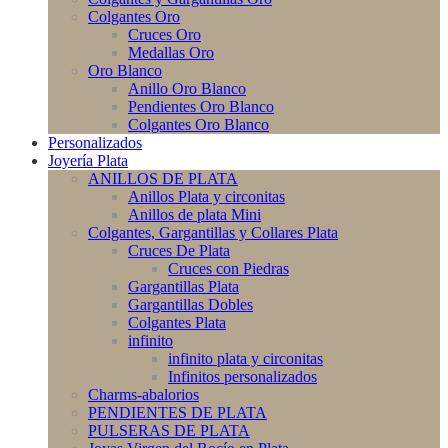
Colgantes Oro
Cruces Oro
Medallas Oro
Oro Blanco
Anillo Oro Blanco
Pendientes Oro Blanco
Colgantes Oro Blanco
Personalizados
Joyería Plata
ANILLOS DE PLATA
Anillos Plata y circonitas
Anillos de plata Mini
Colgantes, Gargantillas y Collares Plata
Cruces De Plata
Cruces con Piedras
Gargantillas Plata
Gargantillas Dobles
Colgantes Plata
infinito
infinito plata y circonitas
Infinitos personalizados
Charms-abalorios
PENDIENTES DE PLATA
PULSERAS DE PLATA