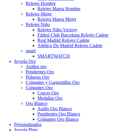
Relojes Hombre
Relojes Marea Hombre
Relojes Mujer
Relojes Marea Mujer
Relojes Niño
Relojes Niño Viceroy
Fútbol Club Barcelona Relojes Cadete
Real Madrid Relojes Cadete
Atlético De Madrid Relojes Cadete
smart
SMARTWATCH
Joyería Oro
Anillos oro
Pendientes Oro
Pulseras Oro
Colgantes y Gargantillas Oro
Colgantes Oro
Cruces Oro
Medallas Oro
Oro Blanco
Anillo Oro Blanco
Pendientes Oro Blanco
Colgantes Oro Blanco
Personalizados
Joyería Plata