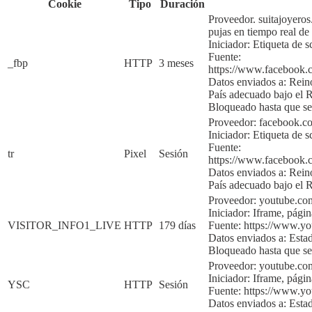
Cookie
Tipo
Duración
Proveedor. suitajoyero
pujas en tiempo real de
Iniciador:
Etiqueta de s
Fuente:
_fbp
HTTP
3 meses
https://www.faceboo
Datos enviados a: Rei
País adecuado bajo e
Bloqueado hasta que se
Proveedor: facebook.
Iniciador:
Etiqueta de s
Fuente:
tr
Pixel
Sesión
https://www.faceboo
Datos enviados a:
Rein
País adecuado bajo e
Proveedor: youtube.co
Iniciador:
Iframe, págin
VISITOR_INFO1_LIVE
HTTP
179 días
Fuente:
https://www.y
Datos enviados a:
Esta
Bloqueado hasta que sea
Proveedor: youtube.co
Iniciador:
Iframe, págin
YSC
HTTP
Sesión
Fuente:
https://www.y
Datos enviados a:
Esta