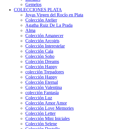
Gemelos
COLECCIONES PLATA
Joyas Virgen del Rocío en Plata
Colección Atelier
Agatha Ruiz De La Prada
Alma
Colección Amanecer
Colección Arcoiris
Colección Interestelar
Colección Cala
Colección Soho
Colección Dreams
Colección Happy
colección Trepadores
Colección Happy
Colección Eternal
Colección Valentina
colección Fantasía
Colección Luz
Colección Amor Amor
Colección Love Memories
Colección Letter
Colección Mini Iniciales
Colección Selene
Colección Destello