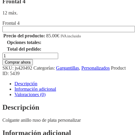
Frontal 4
12 máx.
Frontal 4
Precio del producto:
85.00
€
IVA incluido
Opciones totales:
Total del pedido:
Colgante
Anillo
Comprar ahora
Ruso
SKU:
js420492
Categorías:
Gargantillas
,
Personalizados
Product
Plata
ID:
5439
Dorado
Cuádruple
Descripción
cantidad
Información adicional
Valoraciones (0)
Descripción
Colgante anillo ruso de plata personalizar
Información adicional