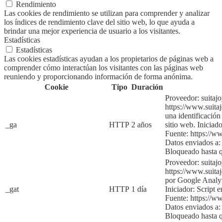
Rendimiento
Las cookies de rendimiento se utilizan para comprender y analizar
los índices de rendimiento clave del sitio web, lo que ayuda a
brindar una mejor experiencia de usuario a los visitantes.
Estadísticas
Estadísticas
Las cookies estadísticas ayudan a los propietarios de páginas web a
comprender cómo interactúan los visitantes con las páginas web
reuniendo y proporcionando información de forma anónima.
Cookie
Tipo
Duración
Proveedor: suitaj
https://www.suita
una identificación
_ga
HTTP
2 años
sitio web.
Iniciado
Fuente:
https://w
Datos enviados a:
Bloqueado hasta 
Proveedor: suitaj
https://www.suita
por Google Analyti
_gat
HTTP
1 día
Iniciador:
Script e
Fuente:
https://w
Datos enviados a:
Bloqueado hasta q