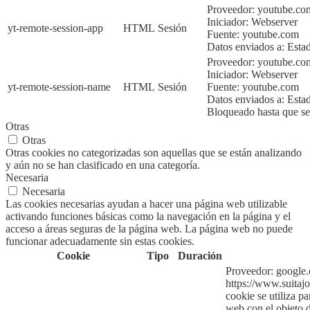
Proveedor: youtube.co
Iniciador:
Webserver
yt-remote-session-app
HTML
Sesión
Fuente:
youtube.com
Datos enviados a:
Esta
Proveedor: youtube.c
Iniciador:
Webserver
yt-remote-session-name
HTML
Sesión
Fuente:
youtube.com
Datos enviados a:
Esta
Bloqueado hasta que sea
Otras
Otras
Otras cookies no categorizadas son aquellas que se están analizando
y aún no se han clasificado en una categoría.
Necesaria
Necesaria
Las cookies necesarias ayudan a hacer una página web utilizable
activando funciones básicas como la navegación en la página y el
acceso a áreas seguras de la página web. La página web no puede
funcionar adecuadamente sin estas cookies.
Cookie
Tipo
Duración
Proveedor:
google
https://www.suitajo
cookie se utiliza p
web con el objeto d