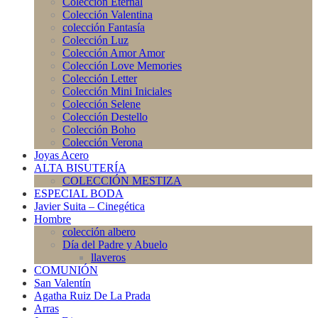
Colección Eternal
Colección Valentina
colección Fantasía
Colección Luz
Colección Amor Amor
Colección Love Memories
Colección Letter
Colección Mini Iniciales
Colección Selene
Colección Destello
Colección Boho
Colección Verona
Joyas Acero
ALTA BISUTERÍA
COLECCIÓN MESTIZA
ESPECIAL BODA
Javier Suita – Cinegética
Hombre
colección albero
Día del Padre y Abuelo
llaveros
COMUNIÓN
San Valentín
Agatha Ruiz De La Prada
Arras