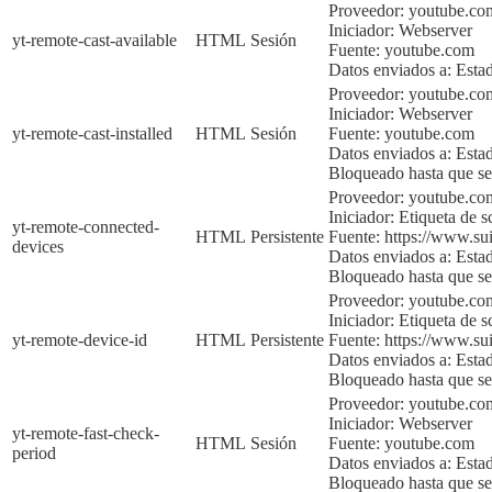
Proveedor: youtube.co
Iniciador:
Webserver
yt-remote-cast-available
HTML
Sesión
Fuente:
youtube.com
Datos enviados a:
Esta
Proveedor: youtube.co
Iniciador:
Webserver
yt-remote-cast-installed
HTML
Sesión
Fuente:
youtube.com
Datos enviados a:
Esta
Bloqueado hasta que sea
Proveedor: youtube.c
Iniciador:
Etiqueta de sc
yt-remote-connected-
HTML
Persistente
Fuente:
https://www.sui
devices
Datos enviados a:
Esta
Bloqueado hasta que sea
Proveedor:
youtube.co
Iniciador:
Etiqueta de sc
yt-remote-device-id
HTML
Persistente
Fuente:
https://www.sui
Datos enviados a:
Esta
Bloqueado hasta que
se
Proveedor: youtube.co
Iniciador:
Webserver
yt-remote-fast-check-
HTML
Sesión
Fuente:
youtube.com
period
Datos enviados a:
Esta
Bloqueado hasta que sea