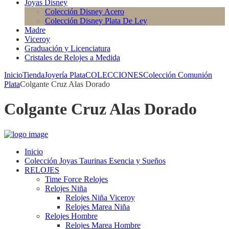
Joyas Disney
Colección Disney Acero
Colección Disney Plata De Ley
Madre
Viceroy
Graduación y Licenciatura
Cristales de Relojes a Medida
Inicio
Tienda
Joyería Plata
COLECCIONES
Colección Comunión
Plata
Colgante Cruz Alas Dorado
Colgante Cruz Alas Dorado
Inicio
Colección Joyas Taurinas Esencia y Sueños
RELOJES
Time Force Relojes
Relojes Niña
Relojes Niña Viceroy
Relojes Marea Niña
Relojes Hombre
Relojes Marea Hombre