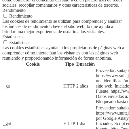
sociales, recopilar comentarios y otras características de terceros.
Rendimiento
Rendimiento
Las cookies de rendimiento se utilizan para comprender y analizar
los índices de rendimiento clave del sitio web, lo que ayuda a
brindar una mejor experiencia de usuario a los visitantes.
Estadísticas
Estadísticas
Las cookies estadísticas ayudan a los propietarios de páginas web a
comprender cómo interactúan los visitantes con las páginas web
reuniendo y proporcionando información de forma anónima.
Cookie
Tipo
Duración
Proveedor: suitaj
https://www.suita
una identificación
_ga
HTTP
2 años
sitio web.
Iniciado
Fuente:
https://w
Datos enviados a:
Bloqueado hasta 
Proveedor: suitaj
https://www.suita
por Google Analyti
_gat
HTTP
1 día
Iniciador:
Script e
Fuente:
https://w