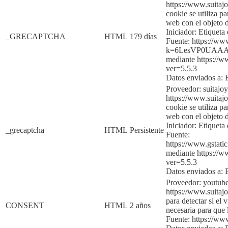
https://www.suitajo
cookie se utiliza p
web con el objeto d
Iniciador:
Etiqueta 
_GRECAPTCHA
HTML
179 días
Fuente:
https://ww
k=6LesVP0UAAA
mediante
htt
ps://w
ver=5.5.3
Datos enviados a:
Proveedor: suitajo
https://www.suitajo
cookie se utiliza p
web con el objeto d
Iniciador:
Etiqueta 
_grecaptcha
HTML
Persistente
Fuente:
https://www.gsta
mediante
https:
//w
ver=5.5.3
Datos enviados a:
Proveedor: youtub
https://www.suitajo
para detectar si el 
CONSENT
HTML
2 años
necesaria para qu
Fuente:
https://w