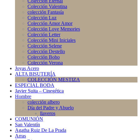
Colección Eternal
Colección Valentina
colección Fantasía
Colección Luz
Colección Amor Amor
Colección Love Memories
Colección Letter
Colección Mini Iniciales
Colección Selene
Colección Destello
Colección Boho
Colección Verona
Joyas Acero
ALTA BISUTERÍA
COLECCIÓN MESTIZA
ESPECIAL BODA
Javier Suita – Cinegética
Hombre
colección albero
Día del Padre y Abuelo
llaveros
COMUNIÓN
San Valentín
Agatha Ruiz De La Prada
Arras