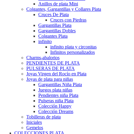
Anillos de plata Mini
Colgantes, Gargantillas y Collares Plata
Cruces De Plata
Cruces con Piedras
Gargantillas Plata
Gargantillas Dobles
Colgantes Plata
infinito
infinito plata y circonitas
Infinitos personalizados
Charms-abalorios
PENDIENTES DE PLATA
PULSERAS DE PLATA
Joyas Virgen del Rocío en Plata
Joyas de plata para niñas
Gargantillas Niña Plata
Juegos plata niñas
Pendientes niña Plata
Pulseras niña Plata
Colección Happy
Colección Dreams
Tobilleras de plata
Iniciales
Gemelos
COLECCIONES PLATA