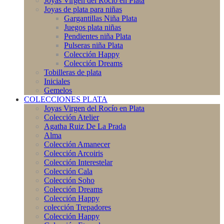
Joyas Virgen del Rocío en Plata
Joyas de plata para niñas
Gargantillas Niña Plata
Juegos plata niñas
Pendientes niña Plata
Pulseras niña Plata
Colección Happy
Colección Dreams
Tobilleras de plata
Iniciales
Gemelos
COLECCIONES PLATA
Joyas Virgen del Rocío en Plata
Colección Atelier
Agatha Ruiz De La Prada
Alma
Colección Amanecer
Colección Arcoiris
Colección Interestelar
Colección Cala
Colección Soho
Colección Dreams
Colección Happy
colección Trepadores
Colección Happy