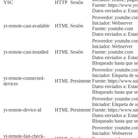
YSC
HTTP
Sesión
Fuente:
https://www.y
Datos enviados a:
Esta
Proveedor: youtube.co
Iniciador:
Webserver
yt-remote-cast-available
HTML
Sesión
Fuente:
youtube.com
Datos enviados a:
Esta
Proveedor: youtube.co
Iniciador:
Webserver
yt-remote-cast-installed
HTML
Sesión
Fuente:
youtube.com
Datos enviados a:
Esta
Bloqueado hasta que sea
Proveedor: youtube.c
Iniciador:
Etiqueta de sc
yt-remote-connected-
HTML
Persistente
Fuente:
https://www.sui
devices
Datos enviados a:
Esta
Bloqueado hasta que sea
Proveedor:
youtube.co
Iniciador:
Etiqueta de sc
yt-remote-device-id
HTML
Persistente
Fuente:
https://www.sui
Datos enviados a:
Esta
Bloqueado hasta que
se
Proveedor: youtube.co
Iniciador:
Webserver
yt-remote-fast-check-