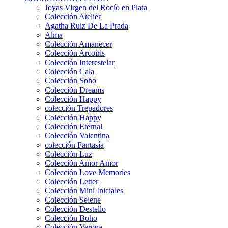
Joyas Virgen del Rocío en Plata
Colección Atelier
Agatha Ruiz De La Prada
Alma
Colección Amanecer
Colección Arcoiris
Colección Interestelar
Colección Cala
Colección Soho
Colección Dreams
Colección Happy
colección Trepadores
Colección Happy
Colección Eternal
Colección Valentina
colección Fantasía
Colección Luz
Colección Amor Amor
Colección Love Memories
Colección Letter
Colección Mini Iniciales
Colección Selene
Colección Destello
Colección Boho
Colección Verona