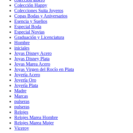
Colección Happy
Colecciones Suita Joyeros
Copas Bodas y Aniversarios
Esencia y Sueños
Especial Boda
Especial Novias
Graduación y Licenciatura
Hombre
iniciales
Joyas Disney Acero
Joyas Disney Plata
Joyas Marea Acero
Joyas Virgen del Rocío en Plata
Joyería Acero
Joyería Oro
Joyería Plata
Madre
Marcas
pulseras
pulseras
Relojes
Relojes Marea Hombre
Relojes Marea Mujer
Viceroy