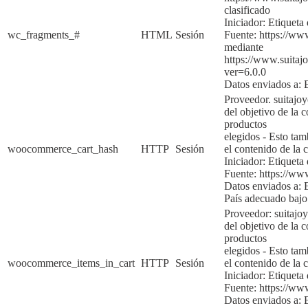
clasificado
Iniciador:
Etiqueta 
wc_fragments_#
HTML
Sesión
Fuente:
https://ww
mediante
https://www.suita
ver=6.0.
0
Datos enviados a:
Proveedor. suitajo
del objetivo de la
c
productos
elegidos
-
Esto tam
woocommerce_cart_hash
HTTP
Sesión
el contenido de la 
Iniciador:
Etiqueta
Fuente:
https://ww
Datos enviados a:
País adecuado baj
Proveedor: suitajo
del objetivo de la c
productos
elegidos
-
Esto tam
woocommerce_items_in_cart
HTTP
Sesión
el contenido de la
c
Iniciador:
Etiqueta 
Fuente:
https://ww
Datos enviados a: