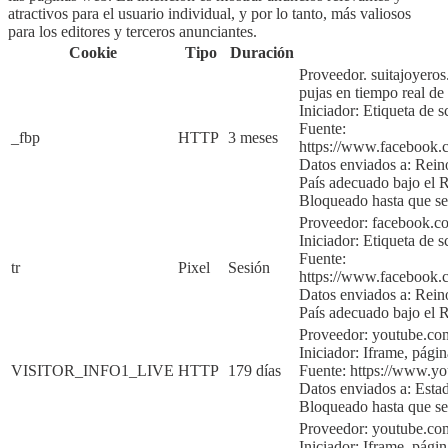
atractivos para el usuario individual, y por lo tanto, más valiosos
para los editores y terceros anunciantes.
Cookie
Tipo
Duración
Proveedor. suitajoyero
pujas en tiempo real de
Iniciador:
Etiqueta de s
Fuente:
_fbp
HTTP
3 meses
https://www.faceboo
Datos enviados a: Rei
País adecuado bajo e
Bloqueado hasta que se
Proveedor: facebook.
Iniciador:
Etiqueta de s
Fuente:
tr
Pixel
Sesión
https://www.faceboo
Datos enviados a:
Rein
País adecuado bajo e
Proveedor: youtube.co
Iniciador:
Iframe, págin
VISITOR_INFO1_LIVE
HTTP
179 días
Fuente:
https://www.y
Datos enviados a:
Esta
Bloqueado hasta que sea
Proveedor: youtube.co
Iniciador:
Iframe, págin