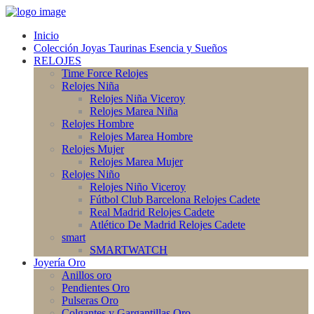
Inicio
Colección Joyas Taurinas Esencia y Sueños
RELOJES
Time Force Relojes
Relojes Niña
Relojes Niña Viceroy
Relojes Marea Niña
Relojes Hombre
Relojes Marea Hombre
Relojes Mujer
Relojes Marea Mujer
Relojes Niño
Relojes Niño Viceroy
Fútbol Club Barcelona Relojes Cadete
Real Madrid Relojes Cadete
Atlético De Madrid Relojes Cadete
smart
SMARTWATCH
Joyería Oro
Anillos oro
Pendientes Oro
Pulseras Oro
Colgantes y Gargantillas Oro