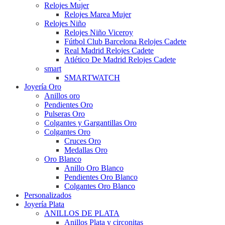
Relojes Mujer
Relojes Marea Mujer
Relojes Niño
Relojes Niño Viceroy
Fútbol Club Barcelona Relojes Cadete
Real Madrid Relojes Cadete
Atlético De Madrid Relojes Cadete
smart
SMARTWATCH
Joyería Oro
Anillos oro
Pendientes Oro
Pulseras Oro
Colgantes y Gargantillas Oro
Colgantes Oro
Cruces Oro
Medallas Oro
Oro Blanco
Anillo Oro Blanco
Pendientes Oro Blanco
Colgantes Oro Blanco
Personalizados
Joyería Plata
ANILLOS DE PLATA
Anillos Plata y circonitas