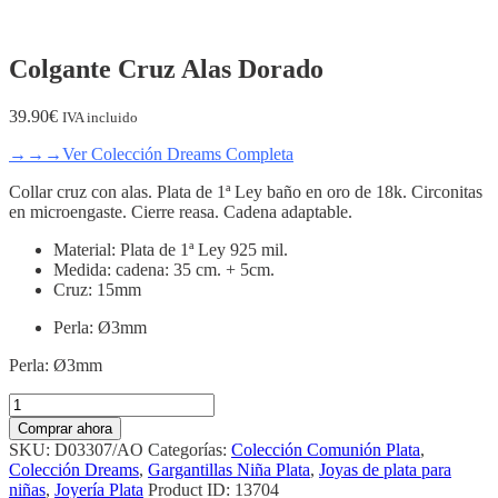
Colgante Cruz Alas Dorado
39.90
€
IVA incluido
→→→Ver Colección Dreams Completa
Collar cruz con alas. Plata de 1ª Ley baño en oro de 18k. Circonitas
en microengaste. Cierre reasa. Cadena adaptable.
Material: Plata de 1ª Ley 925 mil.
Medida: cadena: 35 cm. + 5cm.
Cruz: 15mm
Perla: Ø3mm
Perla: Ø3mm
Colgante
Cruz
Comprar ahora
Alas
SKU:
D03307/AO
Categorías:
Colección Comunión Plata
,
Dorado
Colección Dreams
,
Gargantillas Niña Plata
,
Joyas de plata para
cantidad
niñas
,
Joyería Plata
Product ID:
13704