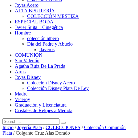
Joyas Acero
ALTA BISUTERÍA
COLECCIÓN MESTIZA
ESPECIAL BODA
Javier Suita – Cinegética
Hombre
colección albero
Día del Padre y Abuelo
llaveros
COMUNIÓN
San Valentín
Agatha Ruiz De La Prada
Arras
Joyas Disney
Colección Disney Acero
Colección Disney Plata De Ley
Madre
Viceroy
Graduación y Licenciatura
Cristales de Relojes a Medida
Inicio
/
Joyería Plata
/
COLECCIONES
/
Colección Comunión
Plata
/ Colgante Cruz Alas Dorado