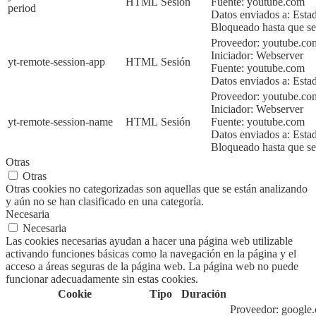
HTML
Sesión
Fuente:
youtube.com
period
Datos enviados a:
Esta
Bloqueado hasta que sea
Proveedor: youtube.co
Iniciador:
Webserver
yt-remote-session-app
HTML
Sesión
Fuente:
youtube.com
Datos enviados a:
Esta
Proveedor: youtube.c
Iniciador:
Webserver
yt-remote-session-name
HTML
Sesión
Fuente:
youtube.com
Datos enviados a:
Esta
Bloqueado hasta que sea
Otras
Otras
Otras cookies no categorizadas son aquellas que se están analizando
y aún no se han clasificado en una categoría.
Necesaria
Necesaria
Las cookies necesarias ayudan a hacer una página web utilizable
activando funciones básicas como la navegación en la página y el
acceso a áreas seguras de la página web. La página web no puede
funcionar adecuadamente sin estas cookies.
Cookie
Tipo
Duración
Proveedor:
google