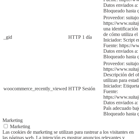
Datos enviados a:
Bloqueado hasta q
Proveedor: suitaj
https://www.suita
una identificación
de cómo utiliza el 
_gid
HTTP
1 día
Iniciador:
Script e
Fuente:
https://w
Datos enviados a:
Bloqueado hasta 
Proveedor: suitaj
https://www.suita
Descripción del ob
utilizan para
estad
Iniciador:
Etiqueta
woocommerce_recently_viewed
HTTP
Sesión
Fuente:
https://www.suita
Datos enviados a:
País adecuado ba
Bloqueado hasta q
Marketing
Marketing
Las cookies de marketing se utilizan para rastrear a los visitantes en
las páginas web. La intención es mostrar anuncios relevantes y