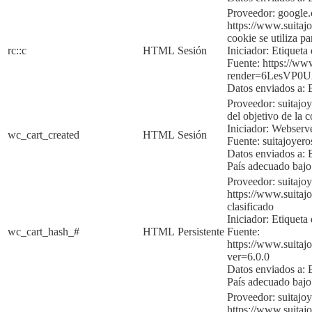
Proveedor: google
https://www.suitajo
cookie se utiliza p
rc::c
HTML
Sesión
Iniciador:
Etique
ta
Fuente:
https://ww
render=6LesVP
Datos enviados a:
Proveedor: suitajo
del objetivo de la c
Iniciador:
Webserv
wc_cart_created
HTML
Sesión
Fuente:
suitajoyer
Datos enviados a:
País adecuado baj
Proveedor: suitajo
https://www.suitajo
clasificado
Iniciador:
Etiqueta 
wc_cart_hash_#
HTML
Persistente
Fuente:
https://www.suita
ver=6.0.0
Datos enviados a:
País adecuado baj
Proveedor: suitaj
https://www.suitajo