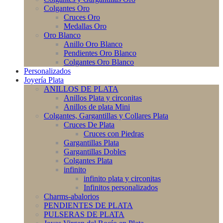
Colgantes Oro
Cruces Oro
Medallas Oro
Oro Blanco
Anillo Oro Blanco
Pendientes Oro Blanco
Colgantes Oro Blanco
Personalizados
Joyería Plata
ANILLOS DE PLATA
Anillos Plata y circonitas
Anillos de plata Mini
Colgantes, Gargantillas y Collares Plata
Cruces De Plata
Cruces con Piedras
Gargantillas Plata
Gargantillas Dobles
Colgantes Plata
infinito
infinito plata y circonitas
Infinitos personalizados
Charms-abalorios
PENDIENTES DE PLATA
PULSERAS DE PLATA