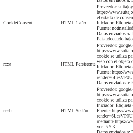
Datos enviados a:
Proveedor: suitajo
https://www.suitajo
el estado de consen
CookieConsent
HTML
1 año
Iniciador:
Etiqueta 
Fuente:
notinstalle
Datos enviados a:
País adecuado baj
Proveedor: google
https://www.suitajo
cookie se utiliza p
web con el objeto d
rc::a
HTML
Persistente
Iniciador:
Etiqueta 
Fuente:
https://ww
render=6LesVP
Dato
s enviados a:
Proveedor: google
https://www.suitajo
cookie se utiliza p
Iniciador:
Etique
ta
rc::b
HTML
Sesión
Fuente:
https://ww
render=6LesVP
mediante
https://
ver=5
.5.3
Datos enviados a: