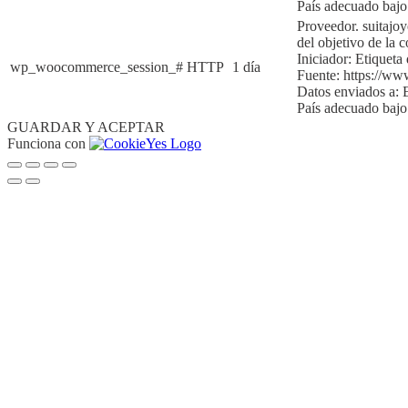
País adecuado bajo
Proveedor. suitajo
del objetivo de la c
Iniciador:
Etiqueta 
wp_woocommerce_session_#
HTTP
1 día
Fuente:
https://ww
Datos enviados a:
País adecuado baj
GUARDAR Y ACEPTAR
Funciona con