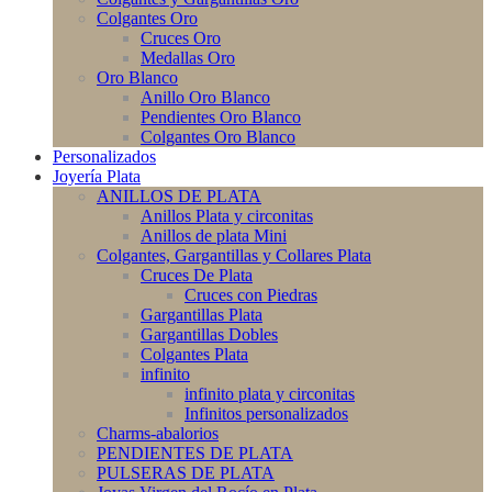
Colgantes Oro
Cruces Oro
Medallas Oro
Oro Blanco
Anillo Oro Blanco
Pendientes Oro Blanco
Colgantes Oro Blanco
Personalizados
Joyería Plata
ANILLOS DE PLATA
Anillos Plata y circonitas
Anillos de plata Mini
Colgantes, Gargantillas y Collares Plata
Cruces De Plata
Cruces con Piedras
Gargantillas Plata
Gargantillas Dobles
Colgantes Plata
infinito
infinito plata y circonitas
Infinitos personalizados
Charms-abalorios
PENDIENTES DE PLATA
PULSERAS DE PLATA