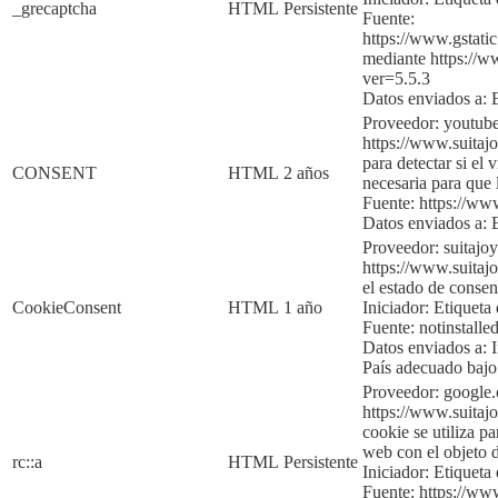
_grecaptcha
HTML
Persistente
Fuente:
https://www.gsta
mediante
https:
//w
ver=5.5.3
Datos enviados a:
Proveedor: youtub
https://www.suitajo
para detectar si el 
CONSENT
HTML
2 años
necesaria para qu
Fuente:
https://w
Datos enviados a:
Proveedor: suitajo
https://www.suitajo
el estado de consen
CookieConsent
HTML
1 año
Iniciador:
Etiqueta 
Fuente:
notinstalle
Datos enviados a:
País adecuado baj
Proveedor: google
https://www.suitajo
cookie se utiliza p
web con el objeto d
rc::a
HTML
Persistente
Iniciador:
Etiqueta 
Fuente:
https://ww