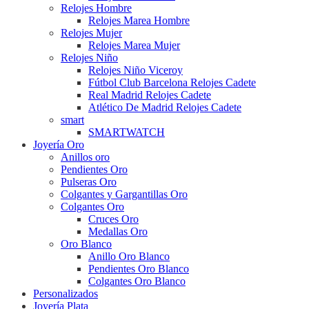
Relojes Hombre
Relojes Marea Hombre
Relojes Mujer
Relojes Marea Mujer
Relojes Niño
Relojes Niño Viceroy
Fútbol Club Barcelona Relojes Cadete
Real Madrid Relojes Cadete
Atlético De Madrid Relojes Cadete
smart
SMARTWATCH
Joyería Oro
Anillos oro
Pendientes Oro
Pulseras Oro
Colgantes y Gargantillas Oro
Colgantes Oro
Cruces Oro
Medallas Oro
Oro Blanco
Anillo Oro Blanco
Pendientes Oro Blanco
Colgantes Oro Blanco
Personalizados
Joyería Plata