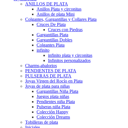
ANILLOS DE PLATA
Anillos Plata y circonitas
Anillos de plata Mini
Colgantes, Gargantillas y Collares Plata
Cruces De Plata
Cruces con Piedras
Gargantillas Plata
Gargantillas Dobles
Colgantes Plata
infinito
infinito plata y circonitas
Infinitos personalizados
Charms-abalorios
PENDIENTES DE PLATA
PULSERAS DE PLATA
Joyas Virgen del Rocío en Plata
Joyas de plata para niñas
Gargantillas Niña Plata
Juegos plata niñas
Pendientes niña Plata
Pulseras niña Plata
Colección Happy
Colección Dreams
Tobilleras de plata
Iniciales