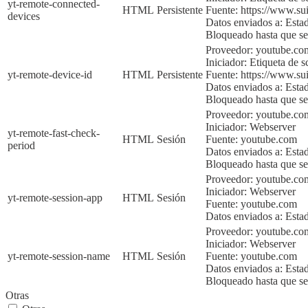
yt-remote-connected-
HTML
Persistente
Fuente:
https://www.sui
devices
Datos enviados a:
Esta
Bloqueado hasta que sea
Proveedor:
youtube.co
Iniciador:
Etiqueta de sc
yt-remote-device-id
HTML
Persistente
Fuente:
https://www.sui
Datos enviados a:
Esta
Bloqueado hasta que
se
Proveedor: youtube.co
Iniciador:
Webserver
yt-remote-fast-check-
HTML
Sesión
Fuente:
youtube.com
period
Datos enviados a:
Esta
Bloqueado hasta que sea
Proveedor: youtube.co
Iniciador:
Webserver
yt-remote-session-app
HTML
Sesión
Fuente:
youtube.com
Datos enviados a:
Esta
Proveedor: youtube.c
Iniciador:
Webserver
yt-remote-session-name
HTML
Sesión
Fuente:
youtube.com
Datos enviados a:
Esta
Bloqueado hasta que sea
Otras