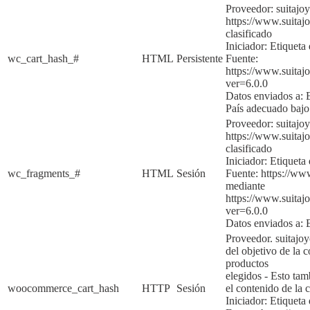
Proveedor: suitajo
https://www.suitajo
clasificado
Iniciador:
Etiqueta 
wc_cart_hash_#
HTML
Persistente
Fuente:
https://www.suita
ver=6.0.0
Datos enviados a:
País adecuado baj
Proveedor: suitaj
https://www.suitajo
clasificado
Iniciador:
Etiqueta 
wc_fragments_#
HTML
Sesión
Fuente:
https://ww
mediante
https://www.suita
ver=6.0.
0
Datos enviados a:
Proveedor. suitajo
del objetivo de la
c
productos
elegidos
-
Esto tam
woocommerce_cart_hash
HTTP
Sesión
el contenido de la 
Iniciador:
Etiqueta