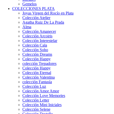
Gemelos
COLECCIONES PLATA
Joyas Virgen del Rocío en Plata
Colección Atelier
Agatha Ruiz De La Prada
Alma
Colección Amanecer
Colección Arcoiris
Colección Interestelar
Colección Cala
Colección Soho
Colección Dreams
Colección Happy
colección Trepadores
Colección Happy
Colección Eternal
Colección Valentina
colección Fantasía
Colección Luz
Colección Amor Amor
Colección Love Memories
Colección Letter
Colección Mini Iniciales
Colección Selene
Colección Destello