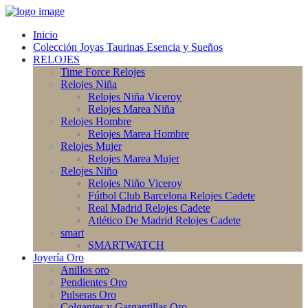
Inicio
Colección Joyas Taurinas Esencia y Sueños
RELOJES
Time Force Relojes
Relojes Niña
Relojes Niña Viceroy
Relojes Marea Niña
Relojes Hombre
Relojes Marea Hombre
Relojes Mujer
Relojes Marea Mujer
Relojes Niño
Relojes Niño Viceroy
Fútbol Club Barcelona Relojes Cadete
Real Madrid Relojes Cadete
Atlético De Madrid Relojes Cadete
smart
SMARTWATCH
Joyería Oro
Anillos oro
Pendientes Oro
Pulseras Oro
Colgantes y Gargantillas Oro