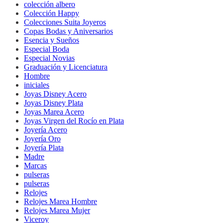
colección albero
Colección Happy
Colecciones Suita Joyeros
Copas Bodas y Aniversarios
Esencia y Sueños
Especial Boda
Especial Novias
Graduación y Licenciatura
Hombre
iniciales
Joyas Disney Acero
Joyas Disney Plata
Joyas Marea Acero
Joyas Virgen del Rocío en Plata
Joyería Acero
Joyería Oro
Joyería Plata
Madre
Marcas
pulseras
pulseras
Relojes
Relojes Marea Hombre
Relojes Marea Mujer
Viceroy