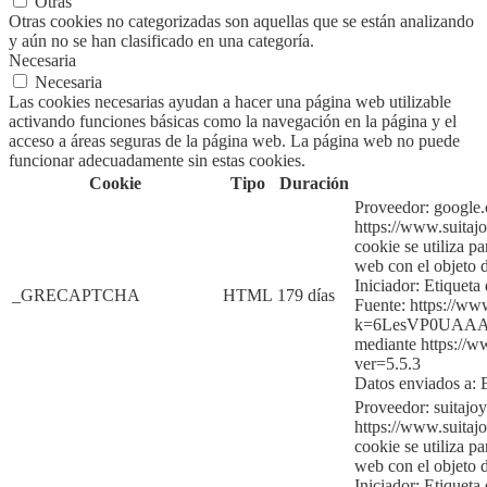
Otras
Otras cookies no categorizadas son aquellas que se están analizando
y aún no se han clasificado en una categoría.
Necesaria
Necesaria
Las cookies necesarias ayudan a hacer una página web utilizable
activando funciones básicas como la navegación en la página y el
acceso a áreas seguras de la página web. La página web no puede
funcionar adecuadamente sin estas cookies.
Cookie
Tipo
Duración
Proveedor:
google
https://www.suitajo
cookie se utiliza p
web con el objeto d
Iniciador:
Etiqueta 
_GRECAPTCHA
HTML
179 días
Fuente:
https://ww
k=6LesVP0UAAA
mediante
htt
ps://w
ver=5.5.3
Datos enviados a:
Proveedor: suitajo
https://www.suitajo
cookie se utiliza p
web con el objeto d
Iniciador:
Etiqueta 