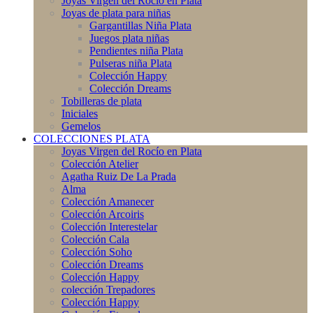
Joyas Virgen del Rocío en Plata
Joyas de plata para niñas
Gargantillas Niña Plata
Juegos plata niñas
Pendientes niña Plata
Pulseras niña Plata
Colección Happy
Colección Dreams
Tobilleras de plata
Iniciales
Gemelos
COLECCIONES PLATA
Joyas Virgen del Rocío en Plata
Colección Atelier
Agatha Ruiz De La Prada
Alma
Colección Amanecer
Colección Arcoiris
Colección Interestelar
Colección Cala
Colección Soho
Colección Dreams
Colección Happy
colección Trepadores
Colección Happy