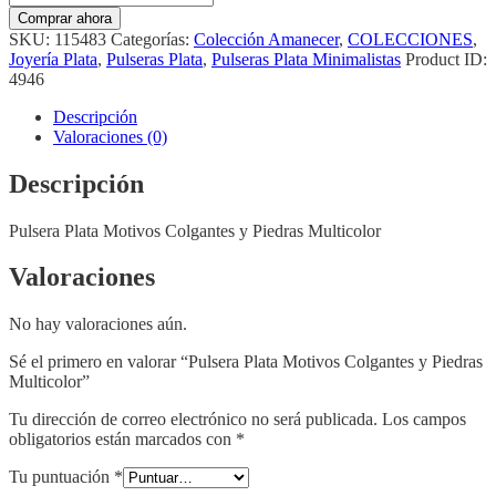
Plata
Comprar ahora
Motivos
SKU:
115483
Categorías:
Colección Amanecer
,
COLECCIONES
,
Colgantes
Joyería Plata
,
Pulseras Plata
,
Pulseras Plata Minimalistas
Product ID:
y
4946
Piedras
Multicolor
Descripción
cantidad
Valoraciones (0)
Descripción
Pulsera Plata Motivos Colgantes y Piedras Multicolor
Valoraciones
No hay valoraciones aún.
Sé el primero en valorar “Pulsera Plata Motivos Colgantes y Piedras
Multicolor”
Tu dirección de correo electrónico no será publicada.
Los campos
obligatorios están marcados con
*
Tu puntuación
*