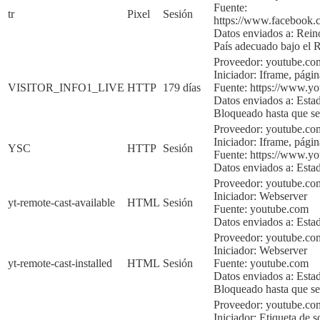
Fuente:
tr
Pixel
Sesión
https://www.faceboo
Datos enviados a:
Rein
País adecuado bajo e
Proveedor: youtube.co
Iniciador:
Iframe, págin
VISITOR_INFO1_LIVE
HTTP
179 días
Fuente:
https://www.y
Datos enviados a:
Esta
Bloqueado hasta que sea
Proveedor: youtube.co
Iniciador:
Iframe, págin
YSC
HTTP
Sesión
Fuente:
https://www.y
Datos enviados a:
Esta
Proveedor: youtube.co
Iniciador:
Webserver
yt-remote-cast-available
HTML
Sesión
Fuente:
youtube.com
Datos enviados a:
Esta
Proveedor: youtube.co
Iniciador:
Webserver
yt-remote-cast-installed
HTML
Sesión
Fuente:
youtube.com
Datos enviados a:
Esta
Bloqueado hasta que sea
Proveedor: youtube.c
Iniciador:
Etiqueta de sc