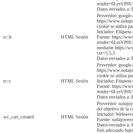
render=6LesVP
Dato
s enviados a:
Proveedor: google
https://www.suitajo
cookie se utiliza p
Iniciador:
Etique
ta
rc::b
HTML
Sesión
Fuente:
https://ww
render=6LesVP
mediante
https://
ver=5
.5.3
Datos enviados a:
Proveedor: google
https://www.suitajo
cookie se utiliza p
rc::c
HTML
Sesión
Iniciador:
Etique
ta
Fuente:
https://ww
render=6LesVP
Datos enviados a:
Proveedor: suitajo
del objetivo de la c
Iniciador:
Webserv
wc_cart_created
HTML
Sesión
Fuente:
suitajoyer
Datos enviados a:
País adecuado baj