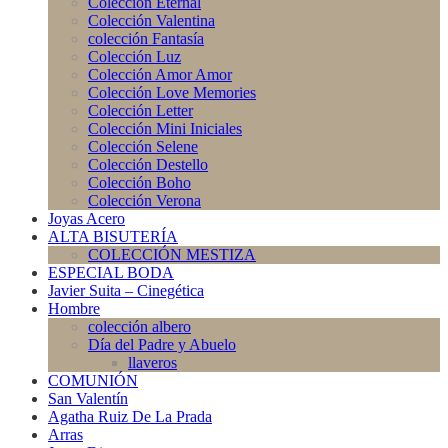
Colección Eternal
Colección Valentina
colección Fantasía
Colección Luz
Colección Amor Amor
Colección Love Memories
Colección Letter
Colección Mini Iniciales
Colección Selene
Colección Destello
Colección Boho
Colección Verona
Joyas Acero
ALTA BISUTERÍA
COLECCIÓN MESTIZA
ESPECIAL BODA
Javier Suita – Cinegética
Hombre
colección albero
Día del Padre y Abuelo
llaveros
COMUNIÓN
San Valentín
Agatha Ruiz De La Prada
Arras