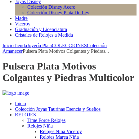
Joyas Disney
Colección Disney Acero
Colección Disney Plata De Ley
Madre
Viceroy
Graduación y Licenciatura
Cristales de Relojes a Medida
Inicio
Tienda
Joyería Plata
COLECCIONES
Colección
Amanecer
Pulsera Plata Motivos Colgantes y Piedras...
Pulsera Plata Motivos
Colgantes y Piedras Multicolor
Inicio
Colección Joyas Taurinas Esencia y Sueños
RELOJES
Time Force Relojes
Relojes Niña
Relojes Niña Viceroy
Relojes Marea Niña