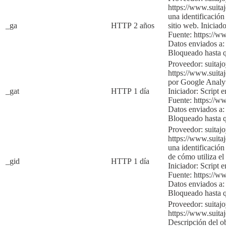
https://www.suita
una identificación
_ga
HTTP
2 años
sitio web.
Iniciado
Fuente:
https://w
Datos enviados a:
Bloqueado hasta 
Proveedor: suitaj
https://www.suita
por Google Analyti
_gat
HTTP
1 día
Iniciador:
Script e
Fuente:
https://w
Datos enviados a:
Bloqueado hasta q
Proveedor: suitaj
https://www.suita
una identificación
de cómo utiliza el 
_gid
HTTP
1 día
Iniciador:
Script e
Fuente:
https://w
Datos enviados a:
Bloqueado hasta 
Proveedor: suitaj
https://www.suita
Descripción del ob