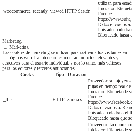
utilizan para
estad
Iniciador:
Etiqueta
woocommerce_recently_viewed
HTTP
Sesión
Fuente:
https://www.suita
Datos enviados a:
País adecuado ba
Bloqueado hasta q
Marketing
Marketing
Las cookies de marketing se utilizan para rastrear a los visitantes en
las páginas web. La intención es mostrar anuncios relevantes y
atractivos para el usuario individual, y por lo tanto, más valiosos
para los editores y terceros anunciantes.
Cookie
Tipo
Duración
Proveedor. suitajoyero
pujas en tiempo real de
Iniciador:
Etiqueta de s
Fuente:
_fbp
HTTP
3 meses
https://www.faceboo
Datos enviados a: Rei
País adecuado bajo e
Bloqueado hasta que se
Proveedor: facebook.
Iniciador:
Etiqueta de s