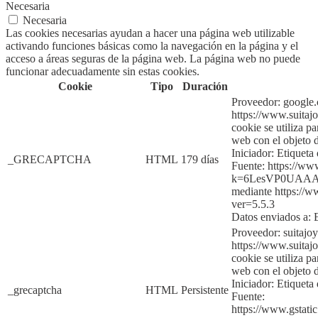
Necesaria
Necesaria
Las cookies necesarias ayudan a hacer una página web utilizable
activando funciones básicas como la navegación en la página y el
acceso a áreas seguras de la página web. La página web no puede
funcionar adecuadamente sin estas cookies.
Cookie
Tipo
Duración
Proveedor:
google
https://www.suitajo
cookie se utiliza p
web con el objeto d
Iniciador:
Etiqueta 
_GRECAPTCHA
HTML
179 días
Fuente:
https://ww
k=6LesVP0UAAA
mediante
htt
ps://w
ver=5.5.3
Datos enviados a:
Proveedor: suitajo
https://www.suitajo
cookie se utiliza p
web con el objeto d
Iniciador:
Etiqueta 
_grecaptcha
HTML
Persistente
Fuente:
https://www.gsta