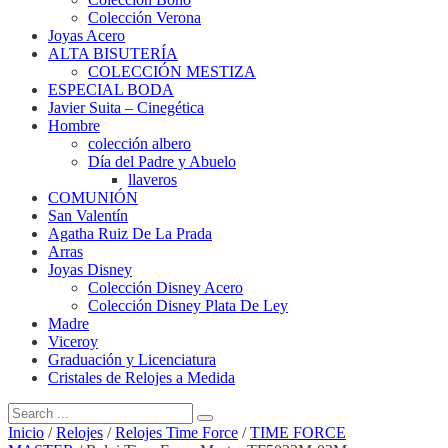
Colección Verona
Joyas Acero
ALTA BISUTERÍA
COLECCIÓN MESTIZA
ESPECIAL BODA
Javier Suita – Cinegética
Hombre
colección albero
Día del Padre y Abuelo
llaveros
COMUNIÓN
San Valentín
Agatha Ruiz De La Prada
Arras
Joyas Disney
Colección Disney Acero
Colección Disney Plata De Ley
Madre
Viceroy
Graduación y Licenciatura
Cristales de Relojes a Medida
Inicio
/
Relojes
/
Relojes Time Force
/
TIME FORCE