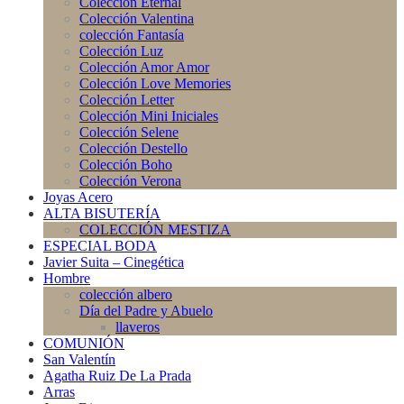
Colección Eternal
Colección Valentina
colección Fantasía
Colección Luz
Colección Amor Amor
Colección Love Memories
Colección Letter
Colección Mini Iniciales
Colección Selene
Colección Destello
Colección Boho
Colección Verona
Joyas Acero
ALTA BISUTERÍA
COLECCIÓN MESTIZA
ESPECIAL BODA
Javier Suita – Cinegética
Hombre
colección albero
Día del Padre y Abuelo
llaveros
COMUNIÓN
San Valentín
Agatha Ruiz De La Prada
Arras