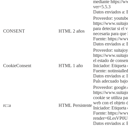
mediante
https:
//w
ver=5.5.3
Datos enviados a:
Proveedor: youtub
https://www.suitajo
para detectar si el 
CONSENT
HTML
2 años
necesaria para qu
Fuente:
https://w
Datos enviados a:
Proveedor: suitajo
https://www.suitajo
el estado de consen
CookieConsent
HTML
1 año
Iniciador:
Etiqueta 
Fuente:
notinstalle
Datos enviados a:
País adecuado baj
Proveedor: google
https://www.suitajo
cookie se utiliza p
web con el objeto d
rc::a
HTML
Persistente
Iniciador:
Etiqueta 
Fuente:
https://ww
render=6LesVP
Dato
s enviados a: