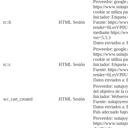
Proveedor: google
https://www.suitajo
cookie se utiliza p
Iniciador:
Etique
ta
rc::b
HTML
Sesión
Fuente:
https://ww
render=6LesVP
mediante
https://
ver=5
.5.3
Datos enviados a:
Proveedor: google
https://www.suitajo
cookie se utiliza p
rc::c
HTML
Sesión
Iniciador:
Etique
ta
Fuente:
https://ww
render=6LesVP
Datos enviados a:
Proveedor: suitajo
del objetivo de la c
Iniciador:
Webserv
wc_cart_created
HTML
Sesión
Fuente:
suitajoyer
Datos enviados a:
País adecuado baj
Proveedor: suitajo
https://www.suitajo