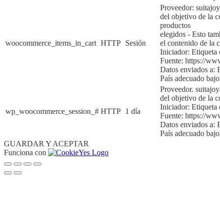
Proveedor: suitajo
del objetivo de la c
productos
elegidos
-
Esto tam
woocommerce_items_in_cart
HTTP
Sesión
el contenido de la
c
Iniciador:
Etiqueta 
Fuente:
https://ww
Datos enviados a:
País adecuado bajo
Proveedor. suitajo
del objetivo de la c
Iniciador:
Etiqueta 
wp_woocommerce_session_#
HTTP
1 día
Fuente:
https://ww
Datos enviados a:
País adecuado baj
GUARDAR Y ACEPTAR
Funciona con