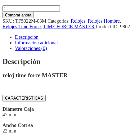
Reloj
Time
Comprar ahora
Force
SKU:
TF5022M-03M
Categorías:
Relojes
,
Relojes Hombre
,
Master
Relojes Time Force
,
TIME FORCE MASTER
Product ID:
9862
TF5022M-
03M
Descripción
cantidad
Información adicional
Valoraciones (0)
Descripción
reloj time force MASTER
CARACTERÍSTICAS
Diámetro Caja
47 mm
Ancho Correa
22 mm