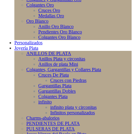
Colgantes Oro
Cruces Oro
Medallas Oro
Oro Blanco
Anillo Oro Blanco
Pendientes Oro Blanco
Colgantes Oro Blanco
Personalizados
Joyería Plata
ANILLOS DE PLATA
Anillos Plata y circonitas
Anillos de plata Mini
Colgantes, Gargantillas y Collares Plata
Cruces De Plata
Cruces con Piedras
Gargantillas Plata
Gargantillas Dobles
Colgantes Plata
infinito
infinito plata y circonitas
Infinitos personalizados
Charms-abalorios
PENDIENTES DE PLATA
PULSERAS DE PLATA