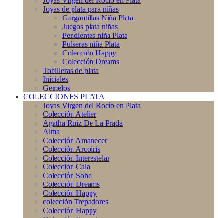
Joyas Virgen del Rocío en Plata
Joyas de plata para niñas
Gargantillas Niña Plata
Juegos plata niñas
Pendientes niña Plata
Pulseras niña Plata
Colección Happy
Colección Dreams
Tobilleras de plata
Iniciales
Gemelos
COLECCIONES PLATA
Joyas Virgen del Rocío en Plata
Colección Atelier
Agatha Ruiz De La Prada
Alma
Colección Amanecer
Colección Arcoiris
Colección Interestelar
Colección Cala
Colección Soho
Colección Dreams
Colección Happy
colección Trepadores
Colección Happy