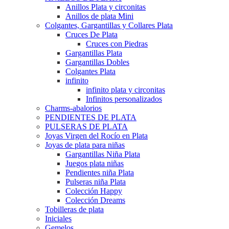
Anillos Plata y circonitas
Anillos de plata Mini
Colgantes, Gargantillas y Collares Plata
Cruces De Plata
Cruces con Piedras
Gargantillas Plata
Gargantillas Dobles
Colgantes Plata
infinito
infinito plata y circonitas
Infinitos personalizados
Charms-abalorios
PENDIENTES DE PLATA
PULSERAS DE PLATA
Joyas Virgen del Rocío en Plata
Joyas de plata para niñas
Gargantillas Niña Plata
Juegos plata niñas
Pendientes niña Plata
Pulseras niña Plata
Colección Happy
Colección Dreams
Tobilleras de plata
Iniciales
Gemelos