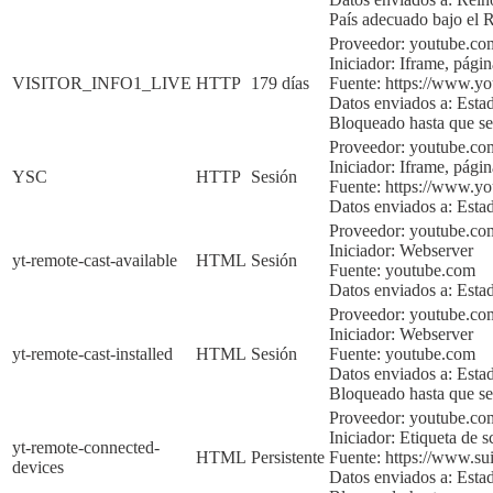
País adecuado bajo e
Proveedor: youtube.co
Iniciador:
Iframe, págin
VISITOR_INFO1_LIVE
HTTP
179 días
Fuente:
https://www.y
Datos enviados a:
Esta
Bloqueado hasta que sea
Proveedor: youtube.co
Iniciador:
Iframe, págin
YSC
HTTP
Sesión
Fuente:
https://www.y
Datos enviados a:
Esta
Proveedor: youtube.co
Iniciador:
Webserver
yt-remote-cast-available
HTML
Sesión
Fuente:
youtube.com
Datos enviados a:
Esta
Proveedor: youtube.co
Iniciador:
Webserver
yt-remote-cast-installed
HTML
Sesión
Fuente:
youtube.com
Datos enviados a:
Esta
Bloqueado hasta que sea
Proveedor: youtube.c
Iniciador:
Etiqueta de sc
yt-remote-connected-
HTML
Persistente
Fuente:
https://www.sui
devices
Datos enviados a:
Esta