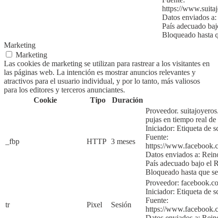
https://www.suita
Datos enviados a:
País adecuado ba
Bloqueado hasta q
Marketing
Marketing
Las cookies de marketing se utilizan para rastrear a los visitantes en
las páginas web. La intención es mostrar anuncios relevantes y
atractivos para el usuario individual, y por lo tanto, más valiosos
para los editores y terceros anunciantes.
Cookie
Tipo
Duración
Proveedor. suitajoyero
pujas en tiempo real de
Iniciador:
Etiqueta de s
Fuente:
_fbp
HTTP
3 meses
https://www.faceboo
Datos enviados a: Rei
País adecuado bajo e
Bloqueado hasta que se
Proveedor: facebook.
Iniciador:
Etiqueta de s
Fuente:
tr
Pixel
Sesión
https://www.faceboo
Datos enviados a:
Rein