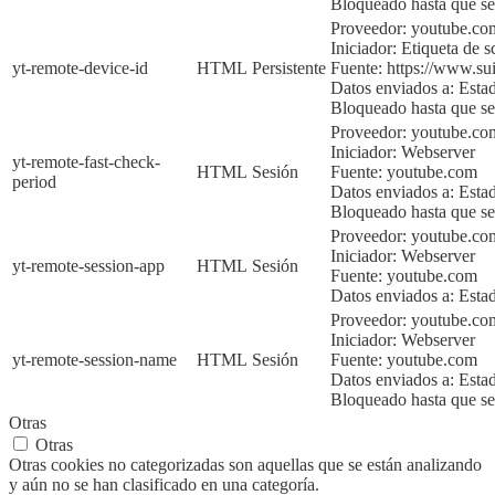
Bloqueado hasta que sea
Proveedor:
youtube.co
Iniciador:
Etiqueta de sc
yt-remote-device-id
HTML
Persistente
Fuente:
https://www.sui
Datos enviados a:
Esta
Bloqueado hasta que
se
Proveedor: youtube.co
Iniciador:
Webserver
yt-remote-fast-check-
HTML
Sesión
Fuente:
youtube.com
period
Datos enviados a:
Esta
Bloqueado hasta que sea
Proveedor: youtube.co
Iniciador:
Webserver
yt-remote-session-app
HTML
Sesión
Fuente:
youtube.com
Datos enviados a:
Esta
Proveedor: youtube.c
Iniciador:
Webserver
yt-remote-session-name
HTML
Sesión
Fuente:
youtube.com
Datos enviados a:
Esta
Bloqueado hasta que sea
Otras
Otras
Otras cookies no categorizadas son aquellas que se están analizando
y aún no se han clasificado en una categoría.