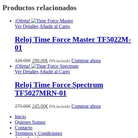
Productos relacionados
¡Oferta!
Ver Detalles
Añadir al Carro
Reloj Time Force Master TF5022M-
01
El
El
320.00
€
290.00
€
Comprar ahora
IVA incluido
precio
precio
¡Oferta!
original
actual
Ver Detalles
Añadir al Carro
era:
es:
320.00€.
290.00€.
Reloj Time Force Spectrum
TF5027MRN-01
El
El
275.00
€
245.00
€
Comprar ahora
IVA incluido
precio
precio
Inicio
original
actual
Quienes Somos
era:
es:
Contacto
275.00€.
245.00€.
Terminos y Condiciones