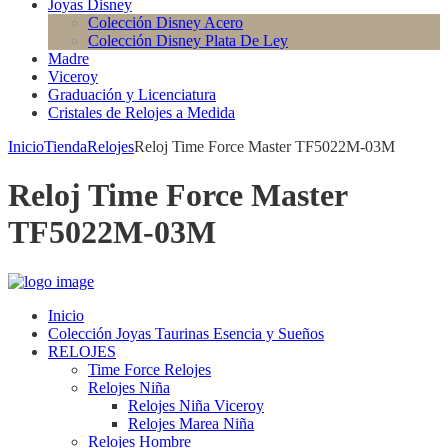
Joyas Disney
Colección Disney Acero
Colección Disney Plata De Ley
Madre
Viceroy
Graduación y Licenciatura
Cristales de Relojes a Medida
Inicio
Tienda
Relojes
Reloj Time Force Master TF5022M-03M
Reloj Time Force Master
TF5022M-03M
Inicio
Colección Joyas Taurinas Esencia y Sueños
RELOJES
Time Force Relojes
Relojes Niña
Relojes Niña Viceroy
Relojes Marea Niña
Relojes Hombre