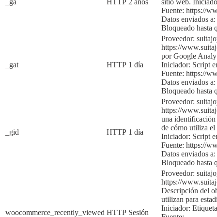
_ga
HTTP
2 años
sitio web.
Iniciado
Fuente:
https://w
Datos enviados a:
Bloqueado hasta 
Proveedor: suitaj
https://www.suita
por Google Analyti
_gat
HTTP
1 día
Iniciador:
Script e
Fuente:
https://w
Datos enviados a:
Bloqueado hasta q
Proveedor: suitaj
https://www.suita
una identificación
de cómo utiliza el 
_gid
HTTP
1 día
Iniciador:
Script e
Fuente:
https://w
Datos enviados a:
Bloqueado hasta 
Proveedor: suitaj
https://www.suita
Descripción del ob
utilizan para
estad
Iniciador:
Etiqueta
woocommerce_recently_viewed
HTTP
Sesión
Fuente: