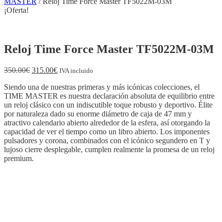
MASTER
/ Reloj Time Force Master TF5022M-03M
¡Oferta!
Reloj Time Force Master TF5022M-03M
El
El
350.00
€
315.00
€
IVA incluido
precio
precio
Siendo una de nuestras primeras y más icónicas colecciones, el
original
actual
TIME MASTER es nuestra declaración absoluta de equilibrio entre
era:
es:
un reloj clásico con un indiscutible toque robusto y deportivo. Élite
350.00€.
315.00€.
por naturaleza dado su enorme diámetro de caja de 47 mm y
atractivo calendario abierto alrededor de la esfera, así otorgando la
capacidad de ver el tiempo como un libro abierto. Los imponentes
pulsadores y corona, combinados con el icónico segundero en T y
lujoso cierre desplegable, cumplen realmente la promesa de un reloj
premium.