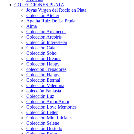
COLECCIONES PLATA
Joyas Virgen del Rocío en Plata
Colección Atelier
Agatha Ruiz De La Prada
Alma
Colección Amanecer
Colección Arcoiris
Colección Interestelar
Colección Cala
Colección Soho
Colección Dreams
Colección Happy
colección Trepadores
Colección Happy
Colección Eternal
Colección Valentina
colección Fantasía
Colección Luz
Colección Amor Amor
Colección Love Memories
Colección Letter
Colección Mini Iniciales
Colección Selene
Colección Destello
Colección Boho