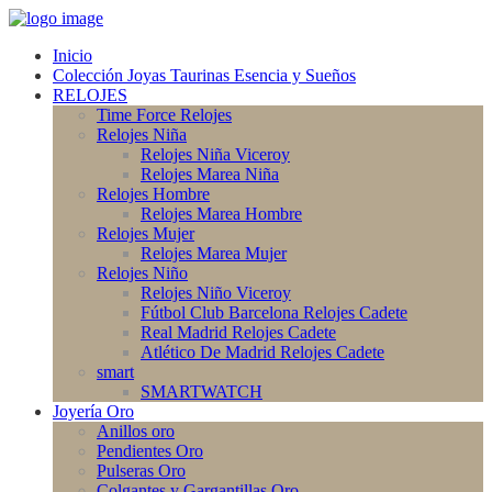
Inicio
Colección Joyas Taurinas Esencia y Sueños
RELOJES
Time Force Relojes
Relojes Niña
Relojes Niña Viceroy
Relojes Marea Niña
Relojes Hombre
Relojes Marea Hombre
Relojes Mujer
Relojes Marea Mujer
Relojes Niño
Relojes Niño Viceroy
Fútbol Club Barcelona Relojes Cadete
Real Madrid Relojes Cadete
Atlético De Madrid Relojes Cadete
smart
SMARTWATCH
Joyería Oro
Anillos oro
Pendientes Oro
Pulseras Oro
Colgantes y Gargantillas Oro