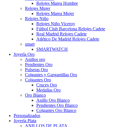
Relojes Marea Hombre
Relojes Mujer
Relojes Marea Mujer
Relojes Niño
Relojes Niño Viceroy
Fútbol Club Barcelona Relojes Cadete
Real Madrid Relojes Cadete
Atlético De Madrid Relojes Cadete
smart
SMARTWATCH
Joyería Oro
Anillos oro
Pendientes Oro
Pulseras Oro
Colgantes y Gargantillas Oro
Colgantes Oro
Cruces Oro
Medallas Oro
Oro Blanco
Anillo Oro Blanco
Pendientes Oro Blanco
Colgantes Oro Blanco
Personalizados
Joyería Plata
ANILLOS DE PLATA