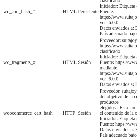
clasificado
Iniciador:
Etiqueta 
wc_cart_hash_#
HTML
Persistente
Fuente:
https://www.suita
ver=6.0.0
Datos enviados a:
País adecuado baj
Proveedor: suitaj
https://www.suitajo
clasificado
Iniciador:
Etiqueta 
wc_fragments_#
HTML
Sesión
Fuente:
https://ww
mediante
https://www.suita
ver=6.0.
0
Datos enviados a:
Proveedor. suitajo
del objetivo de la
c
productos
elegidos
-
Esto tam
woocommerce_cart_hash
HTTP
Sesión
el contenido de la 
Iniciador:
Etiqueta
Fuente:
https://ww
Datos enviados a:
País adecuado baj