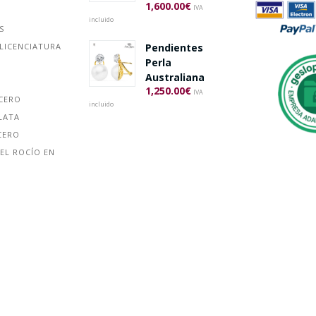
1,600.00
€
IVA
incluido
S
Pendientes
LICENCIATURA
Perla
Australiana
1,250.00
€
IVA
ACERO
incluido
LATA
CERO
EL ROCÍO EN