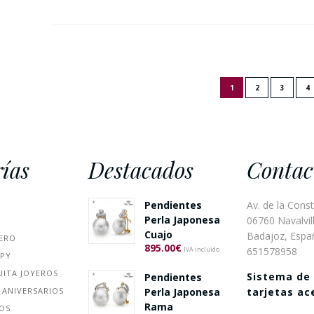
1
2
3
4
ías
Destacados
Contac
Pendientes
Av. de la Const
Perla Japonesa
06760 Navalvill
Cuajo
Badajoz, Espa
ERO
895.00
€
651578958
IVA incluido
PPY
UITA JOYEROS
Sistema de
Pendientes
 ANIVERSARIOS
Perla Japonesa
tarjetas a
Rama
ÑOS