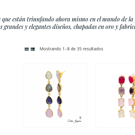
s que están triunfando ahora mismo en el mundo de la
s grandes y elegantes diseños, chapadas en oro y fabri
Mostrando 1–8 de 35 resultados
Ordenado
por
los
últimos