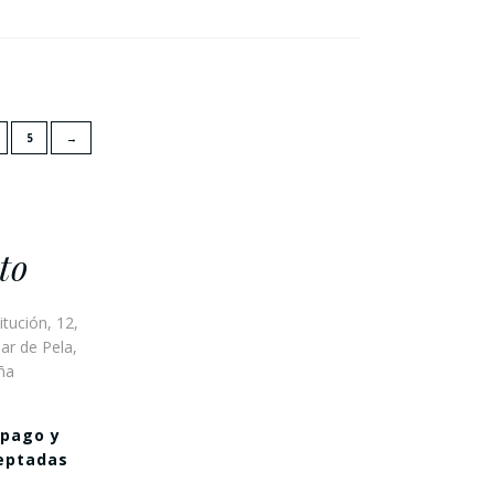
5
→
to
itución, 12,
ar de Pela,
ña
 pago y
ceptadas