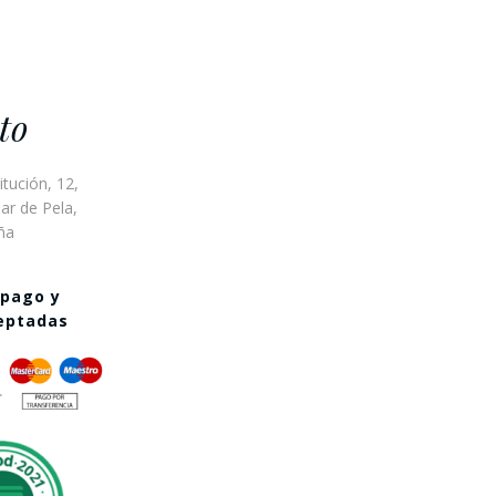
to
itución, 12,
ar de Pela,
ña
 pago y
ceptadas