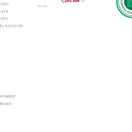
1,250.00
€
IVA
ACERO
incluido
LATA
CERO
EL ROCÍO EN
 HOMBRE
 MUJER