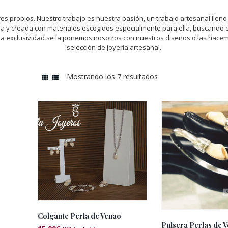
res propios. Nuestro trabajo es nuestra pasión, un trabajo artesanal lleno
a y creada con materiales escogidos especialmente para ella, buscando c
La exclusividad se la ponemos nosotros con nuestros diseños o las hace
selección de joyería artesanal.
Mostrando los 7 resultados
Ordenado
por
los
últimos
Colgante Perla de Venao
Pulsera Perlas de 