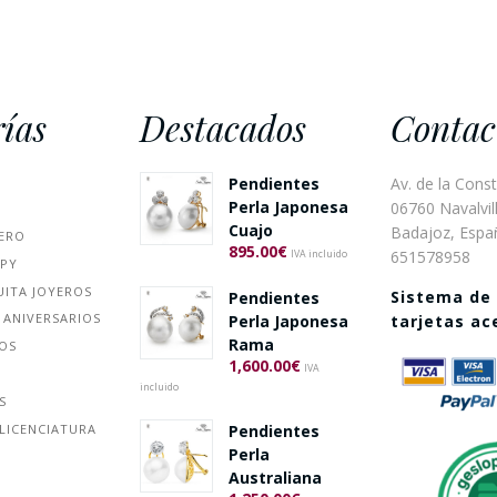
ías
Destacados
Contac
Pendientes
Av. de la Const
Perla Japonesa
06760 Navalvill
Cuajo
Badajoz, Espa
ERO
895.00
€
651578958
IVA incluido
PPY
UITA JOYEROS
Sistema de
Pendientes
 ANIVERSARIOS
Perla Japonesa
tarjetas a
Rama
ÑOS
1,600.00
€
IVA
incluido
S
Pendientes
LICENCIATURA
Perla
Australiana