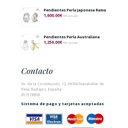
Pendientes Perla Japonesa Rama
1,600.00
€
IVA incluido
Pendientes Perla Australiana
1,250.00
€
IVA incluido
Contacto
Av. de la Constitución, 12, 06760 Navalvillar de
Pela, Badajoz, España
651578958
Sistema de pago y tarjetas aceptadas