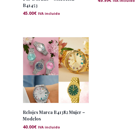
49.99
€
IVA incluido
B41453
45.00
€
IVA incluido
Relojes Marea B41382 Mujer –
Modelos
40.00
€
IVA incluido