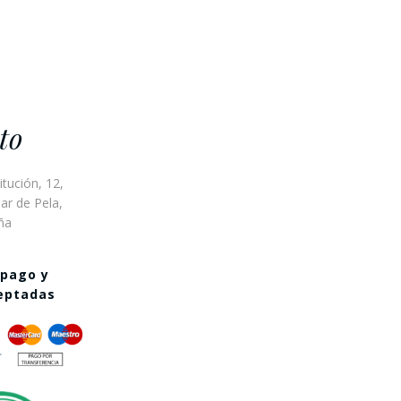
to
itución, 12,
ar de Pela,
ña
 pago y
ceptadas