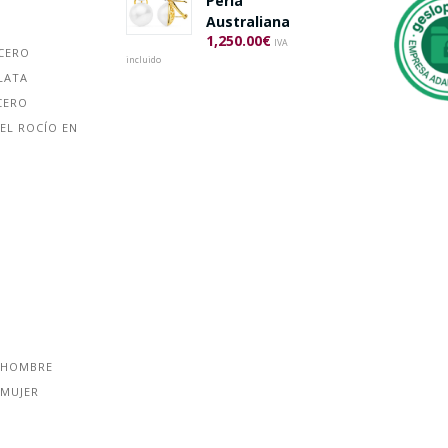
Perla
Australiana
1,250.00
€
IVA
ACERO
incluido
LATA
CERO
EL ROCÍO EN
 HOMBRE
 MUJER