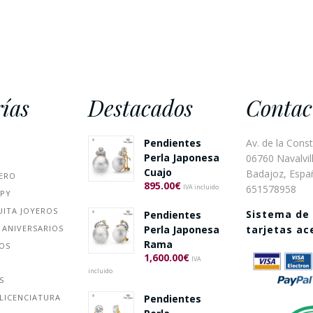
ías
Destacados
Contac
Pendientes
Av. de la Const
Perla Japonesa
06760 Navalvill
Cuajo
Badajoz, Espa
ERO
895.00
€
651578958
IVA incluido
PPY
UITA JOYEROS
Sistema de
Pendientes
 ANIVERSARIOS
Perla Japonesa
tarjetas a
Rama
ÑOS
1,600.00
€
IVA
incluido
S
Pendientes
LICENCIATURA