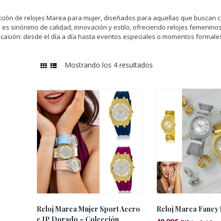
cción de relojes Marea para mujer, diseñados para aquellas que buscan 
 es sinónimo de calidad, innovación y estilo, ofreciendo relojes femenino
casión: desde el día a día hasta eventos especiales o momentos formale
Mostrando los 4 resultados
Ordenado
por
los
últimos
Reloj Marea Mujer Sport Acero
Reloj Marea Fancy
e IP Dorado – Colección