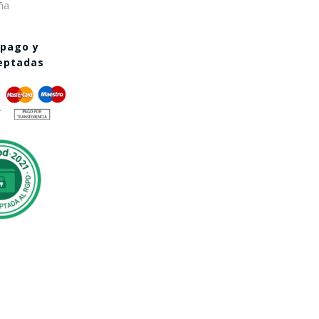
ña
 pago y
ceptadas