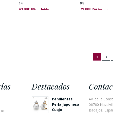
54
99
49.00
€
79.00
€
IVA incluido
IVA incluido
1
2
ías
Destacados
Contac
Pendientes
Av. de la Const
Perla Japonesa
06760 Navalvill
Cuajo
Badajoz, Espa
ERO