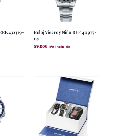
 REF.432319-
Reloj Viceroy Niño REF.40977-
05
59.00
€
IVA incluido