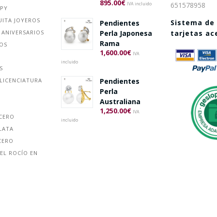
895.00
€
651578958
IVA incluido
PPY
UITA JOYEROS
Sistema de
Pendientes
 ANIVERSARIOS
Perla Japonesa
tarjetas a
Rama
ÑOS
1,600.00
€
IVA
incluido
S
Pendientes
LICENCIATURA
Perla
Australiana
1,250.00
€
IVA
ACERO
incluido
LATA
CERO
EL ROCÍO EN