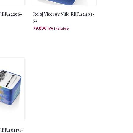
 REF.42296-
Reloj Viceroy Niño REF.42403-
54
79.00
€
IVA incluido
 REF.401171-