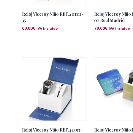
Reloj Viceroy Niño REF.401111-
Reloj Viceroy Niño
35
07 Real Madrid
60.00
€
79.00
€
IVA incluido
IVA incluido
Reloj Viceroy Niño REF.42397-
Reloj Viceroy Niño