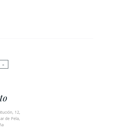
→
to
itución, 12,
ar de Pela,
ña