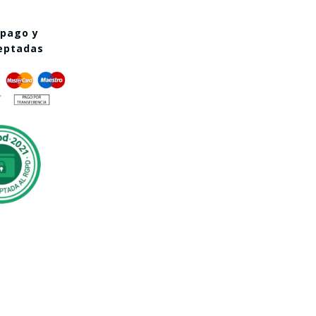
 pago y
ceptadas