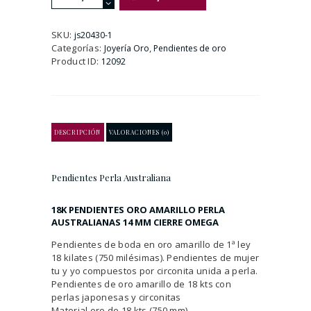
Perla
Australiana
cantidad
SKU:
js20430-1
Categorías:
,
Joyería Oro
Pendientes de oro
Product ID:
12092
DESCRIPCIÓN
VALORACIONES (0)
Pendientes Perla Australiana
18K PENDIENTES ORO AMARILLO PERLA
AUSTRALIANAS 14 MM CIERRE OMEGA
Pendientes de boda en oro amarillo de 1ª ley
18 kilates (750 milésimas). Pendientes de mujer
tu y yo compuestos por circonita unida a perla.
Pendientes de oro amarillo de 18 kts con
perlas japonesas y circonitas
Material oro de 18 kts.(750 mm)