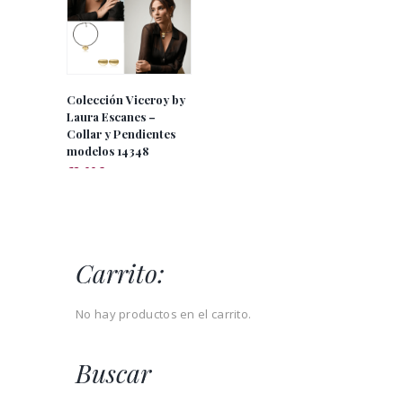
Colección Viceroy by
Laura Escanes –
Collar y Pendientes
modelos 14348
62.00
€
IVA incluido
Carrito:
No hay productos en el carrito.
Buscar