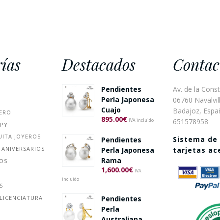
ías
Destacados
Contac
Pendientes
Av. de la Const
Perla Japonesa
06760 Navalvill
Cuajo
Badajoz, Espa
ERO
895.00
€
651578958
IVA incluido
PPY
UITA JOYEROS
Sistema de
Pendientes
 ANIVERSARIOS
Perla Japonesa
tarjetas a
Rama
ÑOS
1,600.00
€
IVA
incluido
S
Pendientes
LICENCIATURA
Perla
Australiana