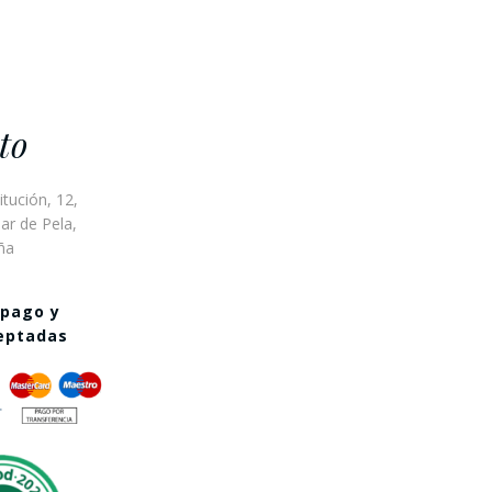
to
itución, 12,
ar de Pela,
ña
 pago y
ceptadas