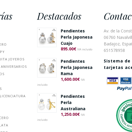
ías
Destacados
Contac
Pendientes
Av. de la Const
Perla Japonesa
06760 Navalvill
Cuajo
Badajoz, Espa
ERO
895.00
€
651578958
IVA incluido
PPY
UITA JOYEROS
Sistema de
Pendientes
 ANIVERSARIOS
Perla Japonesa
tarjetas a
Rama
ÑOS
1,600.00
€
IVA
incluido
S
Pendientes
LICENCIATURA
Perla
Australiana
1,250.00
€
IVA
ACERO
incluido
LATA