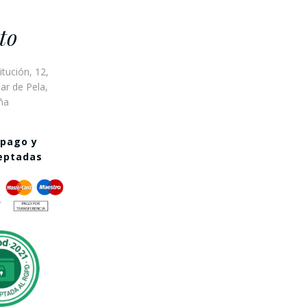
to
itución, 12,
ar de Pela,
ña
 pago y
ceptadas