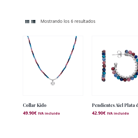
Mostrando los 6 resultados
Ordenado
por
los
últimos
Collar Kido
Pendientes Aiel Plata 
49.90
€
42.90
€
IVA incluido
IVA incluido