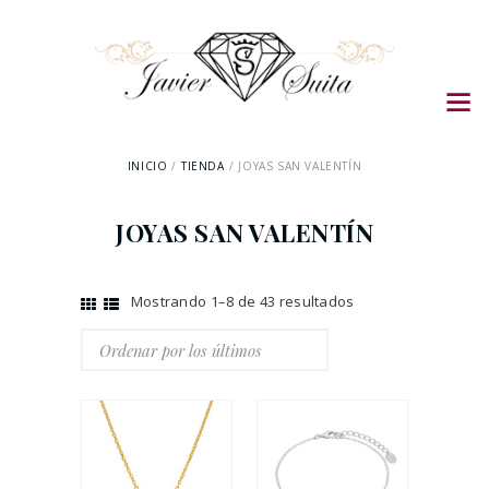
INICIO
TIENDA
JOYAS SAN VALENTÍN
JOYAS SAN VALENTÍN
Mostrando 1–8 de 43 resultados
Ordenado
por
los
últimos