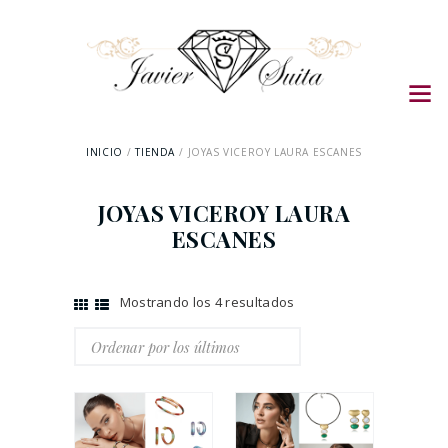
INICIO
TIENDA
JOYAS VICEROY LAURA ESCANES
JOYAS VICEROY LAURA
ESCANES
Mostrando los 4 resultados
Ordenado
por
los
últimos