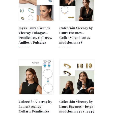
Joyas Laura Escanes
Colección Viceroy by
Viceroy Tubogas –
Laura Escanes –
Pendientes, Collares,
Collar y Pendientes
Anillos y Pulseras
modelos 14348
30.00
€
62.00
€
IVA incluido
IVA incluido
Colección Viceroy by
Colección Viceroy by
Laura Escanes –
Laura Escanes – Joyas
Collar y Pendientes
modelos 14347 y 14345