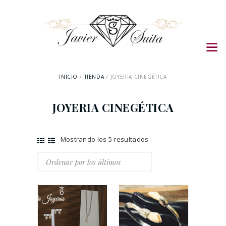
INICIO
TIENDA
JOYERIA CINEGÉTICA
JOYERIA CINEGÉTICA
Mostrando los 5 resultados
Ordenado
por
los
últimos