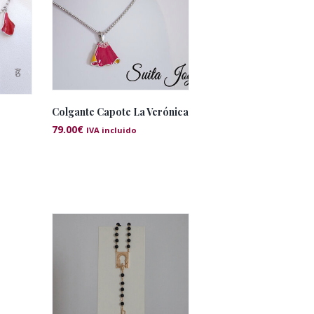
Colgante Capote La Verónica
79.00
€
IVA incluido