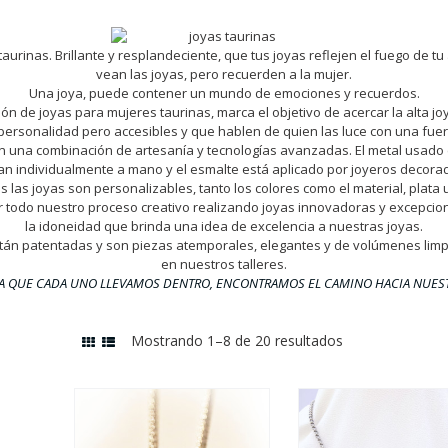
urinas. Brillante y resplandeciente, que tus joyas reflejen el fuego de tu
vean las joyas, pero recuerden a la mujer.
Una joya, puede contener un mundo de emociones y recuerdos.
ón de joyas para mujeres taurinas, marca el objetivo de acercar la alta jo
ersonalidad pero accesibles y que hablen de quien las luce con una fuer
 una combinación de artesanía y tecnologías avanzadas. El metal usado e
an individualmente a mano y el esmalte está aplicado por joyeros decora
 las joyas son personalizables, tanto los colores como el material, plata 
or todo nuestro proceso creativo realizando joyas innovadoras y excepci
la idoneidad que brinda una idea de excelencia a nuestras joyas.
tán patentadas y son piezas atemporales, elegantes y de volúmenes limpi
en nuestros talleres.
IA QUE CADA UNO LLEVAMOS DENTRO, ENCONTRAMOS EL CAMINO HACIA NUES
Mostrando 1–8 de 20 resultados
Ordenado
por
los
últimos