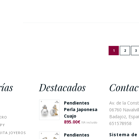
1
2
3
ías
Destacados
Contac
Pendientes
Av. de la Const
Perla Japonesa
06760 Navalvill
Cuajo
Badajoz, Espa
ERO
895.00
€
651578958
IVA incluido
PPY
UITA JOYEROS
Sistema de
Pendientes