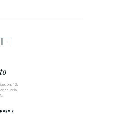
→
to
itución, 12,
ar de Pela,
ña
 pago y