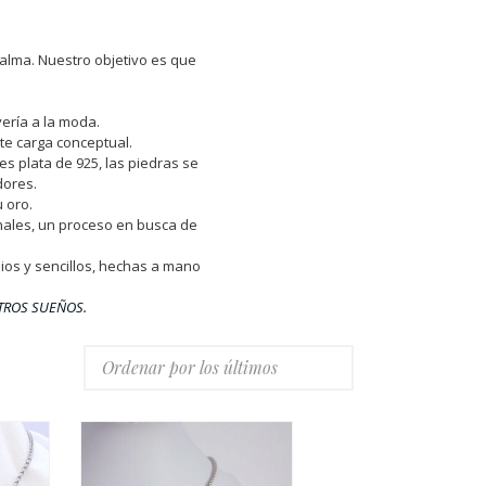
 alma. Nuestro objetivo es que
yería a la moda.
te carga conceptual.
s plata de 925, las piedras se
dores.
u oro.
onales, un proceso en busca de
os y sencillos, hechas a mano
TROS SUEÑOS.