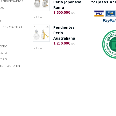
 ANIVERSARIOS
Perla Japonesa
tarjetas a
Rama
ÑOS
1,600.00
€
IVA
incluido
S
Pendientes
LICENCIATURA
Perla
Australiana
1,250.00
€
IVA
ACERO
incluido
LATA
CERO
EL ROCÍO EN