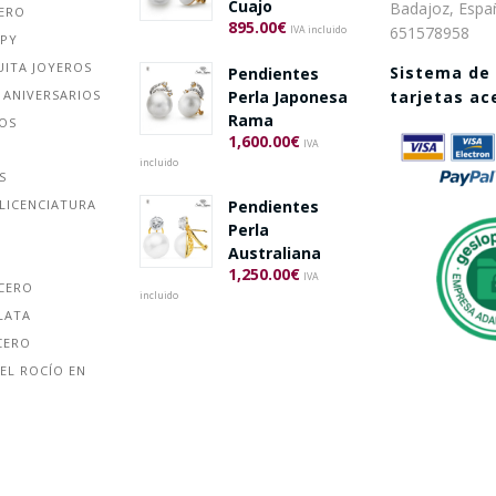
Cuajo
Badajoz, Espa
ERO
895.00
€
651578958
IVA incluido
PPY
UITA JOYEROS
Sistema de
Pendientes
 ANIVERSARIOS
Perla Japonesa
tarjetas a
Rama
ÑOS
1,600.00
€
IVA
incluido
S
Pendientes
LICENCIATURA
Perla
Australiana
1,250.00
€
IVA
ACERO
incluido
LATA
CERO
EL ROCÍO EN