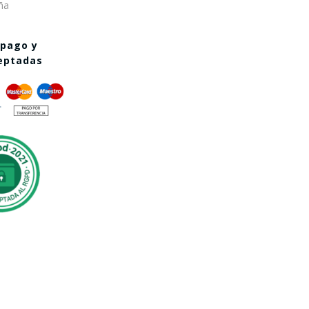
ña
 pago y
ceptadas