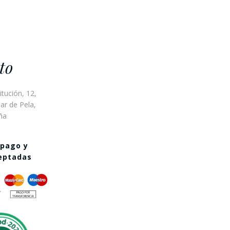
to
itución, 12,
ar de Pela,
ña
 pago y
ceptadas