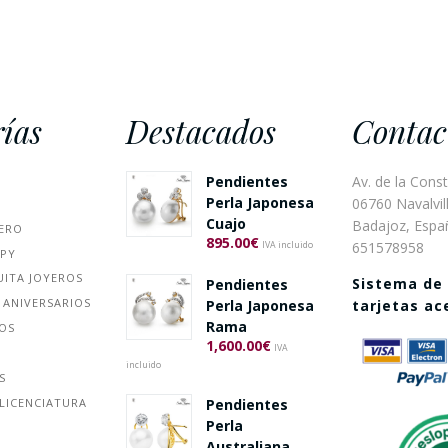
ías
Destacados
Contac
Pendientes
Av. de la Const
Perla Japonesa
06760 Navalvill
Cuajo
Badajoz, Espa
ERO
895.00
€
651578958
IVA incluido
PPY
UITA JOYEROS
Sistema de
Pendientes
 ANIVERSARIOS
Perla Japonesa
tarjetas a
Rama
ÑOS
1,600.00
€
IVA
incluido
S
Pendientes
LICENCIATURA
Perla
Australiana