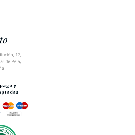
to
itución, 12,
ar de Pela,
ña
 pago y
ceptadas