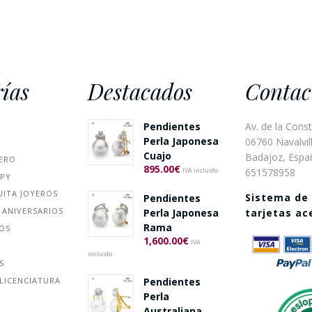
ías
Destacados
Contac
Pendientes
Av. de la Const
Perla Japonesa
06760 Navalvill
Cuajo
Badajoz, Espa
ERO
895.00
€
651578958
IVA incluido
PPY
UITA JOYEROS
Sistema de
Pendientes
 ANIVERSARIOS
Perla Japonesa
tarjetas a
Rama
ÑOS
1,600.00
€
IVA
incluido
S
Pendientes
LICENCIATURA
Perla
Australiana