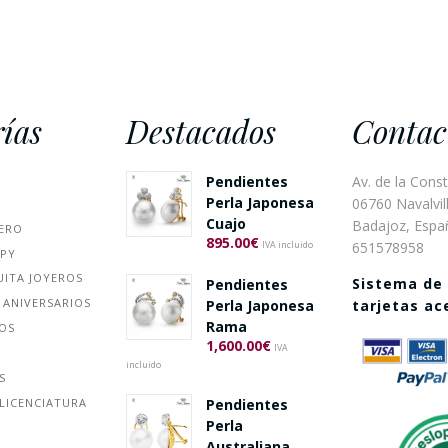
ías
Destacados
Contac
Pendientes
Av. de la Const
Perla Japonesa
06760 Navalvill
Cuajo
Badajoz, Espa
ERO
895.00
€
651578958
IVA incluido
PPY
UITA JOYEROS
Sistema de
Pendientes
 ANIVERSARIOS
Perla Japonesa
tarjetas a
Rama
ÑOS
1,600.00
€
IVA
incluido
S
Pendientes
LICENCIATURA
Perla
Australiana