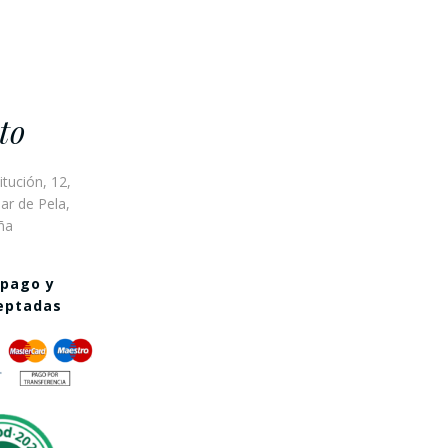
to
itución, 12,
ar de Pela,
ña
 pago y
ceptadas