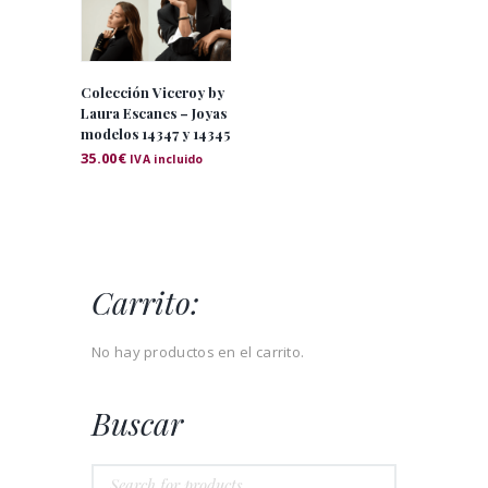
Colección Viceroy by
Laura Escanes – Joyas
modelos 14347 y 14345
35.00
€
IVA incluido
Carrito:
No hay productos en el carrito.
Buscar