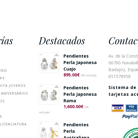
ías
Destacados
Contac
Pendientes
Av. de la Const
Perla Japonesa
06760 Navalvill
Cuajo
Badajoz, Espa
ERO
895.00
€
651578958
IVA incluido
PPY
UITA JOYEROS
Sistema de
Pendientes
 ANIVERSARIOS
Perla Japonesa
tarjetas a
Rama
ÑOS
1,600.00
€
IVA
incluido
S
Pendientes
LICENCIATURA
Perla
Australiana