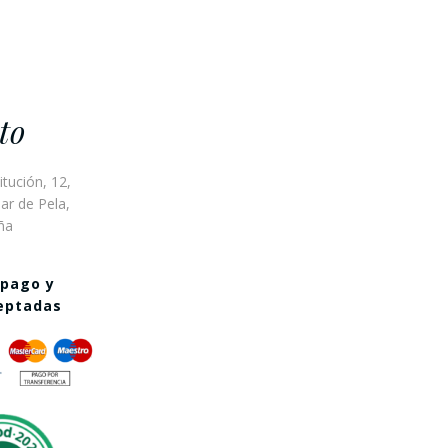
to
itución, 12,
ar de Pela,
ña
 pago y
ceptadas