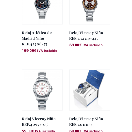
Reloj Atlético de
Reloj Viceroy Niño
Madrid Niño
REF.432319-44.
REF.42306-57
89.00
€
IVA incluido
109.00
€
IVA incluido
Reloj Viceroy Niño
Reloj Viceroy Niño
REF.40977-05
REF.401111-35
59.00
€
60.00
€
IVA incluido
IVA incluido