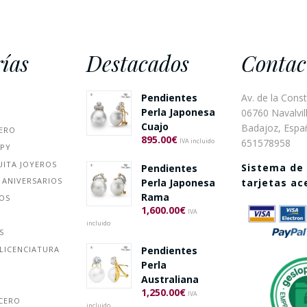
ías
Destacados
Contac
Pendientes
Av. de la Const
Perla Japonesa
06760 Navalvill
Cuajo
Badajoz, Espa
ERO
895.00
€
651578958
IVA incluido
PPY
UITA JOYEROS
Sistema de
Pendientes
 ANIVERSARIOS
Perla Japonesa
tarjetas a
Rama
ÑOS
1,600.00
€
IVA
incluido
S
Pendientes
LICENCIATURA
Perla
Australiana
1,250.00
€
IVA
ACERO
incluido