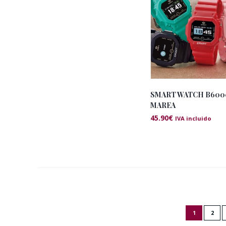
SMART WATCH B600
MAREA
45.90
€
IVA incluido
1
2