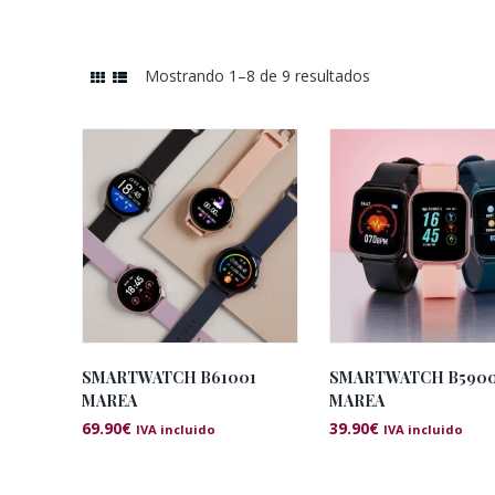
Mostrando 1–8 de 9 resultados
Ordenado
por
los
últimos
SMARTWATCH B61001
SMARTWATCH B590
MAREA
MAREA
69.90
€
39.90
€
IVA incluido
IVA incluido