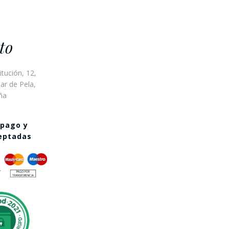
to
itución, 12,
ar de Pela,
ña
 pago y
ceptadas