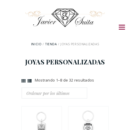
INICIO
TIENDA
JOYAS PERSONALIZADAS
JOYAS PERSONALIZADAS
Mostrando 1–8 de 32 resultados
Ordenado
por
los
últimos