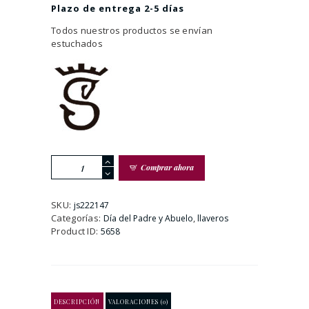
Plazo de entrega 2-5 días
Todos nuestros productos se envían
estuchados
Llavero
Comprar ahora
Día
Del
Padre
SKU:
js222147
cantidad
Categorías:
,
Día del Padre y Abuelo
llaveros
Product ID:
5658
DESCRIPCIÓN
VALORACIONES (0)