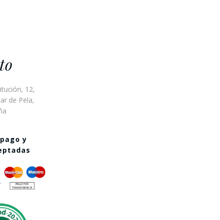
to
itución, 12,
ar de Pela,
ña
 pago y
ceptadas