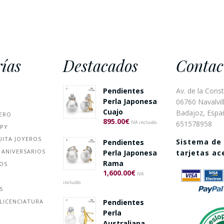
ías
Destacados
Contac
Pendientes
Av. de la Const
Perla Japonesa
06760 Navalvill
Cuajo
Badajoz, Espa
ERO
895.00
€
651578958
IVA incluido
PPY
UITA JOYEROS
Sistema de
Pendientes
 ANIVERSARIOS
Perla Japonesa
tarjetas a
Rama
ÑOS
1,600.00
€
IVA
incluido
S
Pendientes
LICENCIATURA
Perla
Australiana