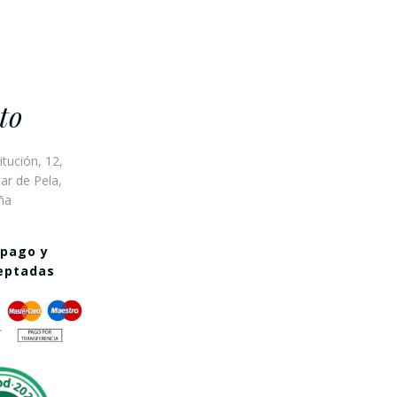
to
itución, 12,
ar de Pela,
ña
 pago y
ceptadas