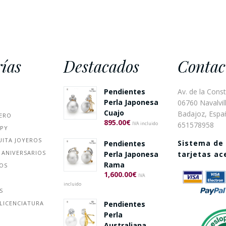
ías
Destacados
Contac
Pendientes
Av. de la Const
Perla Japonesa
06760 Navalvill
Cuajo
Badajoz, Espa
ERO
895.00
€
651578958
IVA incluido
PPY
UITA JOYEROS
Sistema de
Pendientes
 ANIVERSARIOS
Perla Japonesa
tarjetas a
Rama
ÑOS
1,600.00
€
IVA
incluido
S
Pendientes
LICENCIATURA
Perla
Australiana