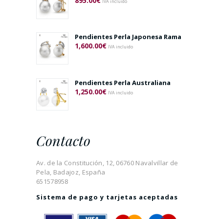
895.00
€
IVA incluido
Pendientes Perla Japonesa Rama
1,600.00
€
IVA incluido
Pendientes Perla Australiana
1,250.00
€
IVA incluido
Contacto
Av. de la Constitución, 12, 06760 Navalvillar de
Pela, Badajoz, España
651578958
Sistema de pago y tarjetas aceptadas