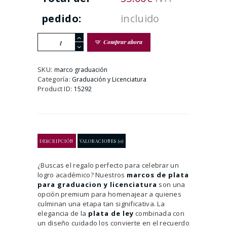
pedido:
incluido
Marcos
Comprar ahora
Plata
Graduación
Licenciatura
SKU:
marco graduación
cantidad
Categoría:
Graduación y Licenciatura
Product ID:
15292
DESCRIPCIÓN
VALORACIONES (0)
¿Buscas el regalo perfecto para celebrar un
logro académico? Nuestros
marcos de plata
para graduacion y licenciatura
son una
opción premium para homenajear a quienes
culminan una etapa tan significativa. La
elegancia de la
plata de ley
combinada con
un diseño cuidado los convierte en el recuerdo