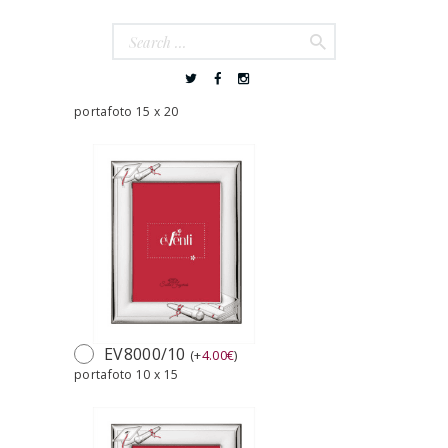
SQ1171/10
(
+
14.00
€
)
portafoto 15 x 20
EV8000/10
(
+
4.00
€
)
portafoto 10 x 15