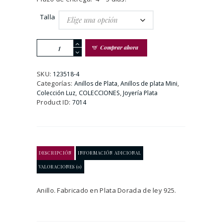
Talla
Anillo
Comprar ahora
de
Plata
De
SKU:
123518-4
Ley
Categorías:
,
,
Anillos de Plata
Anillos de plata Mini
Con
,
,
Colección Luz
COLECCIONES
Joyería Plata
Luna
Product ID:
7014
cantidad
DESCRIPCIÓN
INFORMACIÓN ADICIONAL
VALORACIONES (0)
Anillo. Fabricado en Plata Dorada de ley 925.