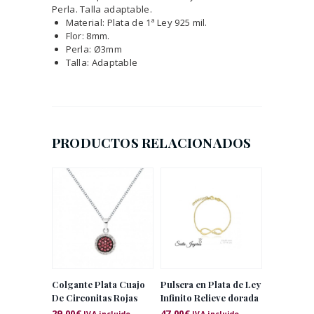
Perla. Talla adaptable.
Material: Plata de 1ª Ley 925 mil.
Flor: 8mm.
Perla: Ø3mm
Talla: Adaptable
PRODUCTOS RELACIONADOS
Colgante Plata Cuajo
Pulsera en Plata de Ley
De Circonitas Rojas
Infinito Relieve dorada
29.00
€
47.00
€
IVA incluido
IVA incluido