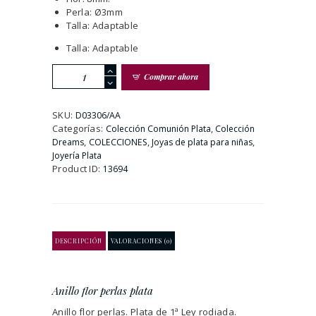
Perla: Ø3mm
Talla: Adaptable
Talla: Adaptable
Anillo
Comprar ahora
flor
perlas
plata
SKU:
D03306/AA
cantidad
Categorías:
,
Colección Comunión Plata
Colección
,
,
,
Dreams
COLECCIONES
Joyas de plata para niñas
Joyería Plata
Product ID:
13694
DESCRIPCIÓN
VALORACIONES (0)
Anillo flor perlas plata
Anillo flor perlas. Plata de 1ª Ley rodiada.