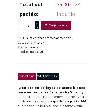
Total del
35.00
€
IVA
pedido:
incluido
Colección
Comprar ahora
Acero
Blanco
Laura
SKU:
laura escanes acero blanco doble
Escanes
Categoría:
Viceroy
Viceroy
Marca:
Viceroy
cantidad
Product ID:
15701
DESCRIPCIÓN
VALORACIONES (0)
La
colección de joyas de acero blanco
para mujer Laura Escanes by Viceroy
destaca por su diseño contemporáneo y su
acabado en
acero chapado en plata 999
,
que aporta un brillo suave, elegante y muy