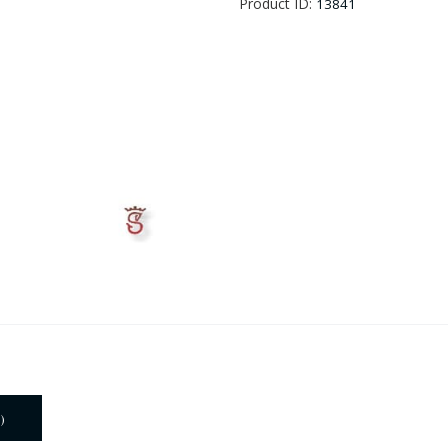
Product ID:
13841
)