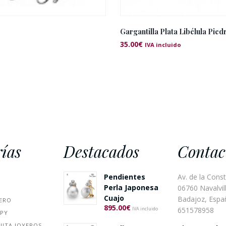
Gargantilla Plata Libélula Pied
35.00
€
IVA incluido
ías
Destacados
Contac
Pendientes
Av. de la Const
Perla Japonesa
06760 Navalvill
Cuajo
Badajoz, Espa
ERO
895.00
€
651578958
IVA incluido
PPY
UITA JOYEROS