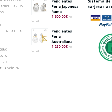
Sistema de
Pendientes
 ANIVERSARIOS
Perla Japonesa
tarjetas a
Rama
ÑOS
1,600.00
€
IVA
incluido
S
Pendientes
LICENCIATURA
Perla
Australiana
1,250.00
€
IVA
ACERO
incluido
LATA
CERO
EL ROCÍO EN