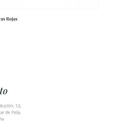
ras Rojas
to
itución, 12,
ar de Pela,
ña