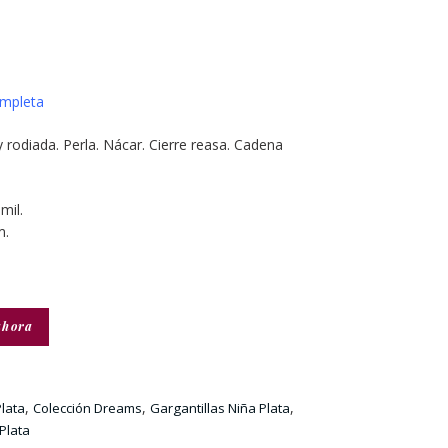
mpleta
y rodiada. Perla. Nácar. Cierre reasa. Cadena
mil.
m.
ahora
,
,
,
lata
Colección Dreams
Gargantillas Niña Plata
 Plata