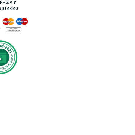
 pago y
ceptadas