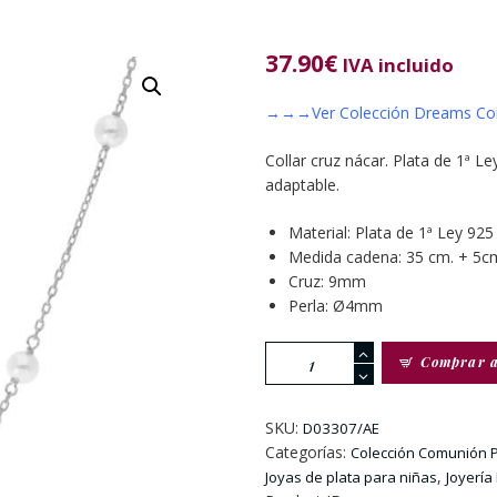
37.90
€
IVA incluido
→→→Ver Colección Dreams Co
Collar cruz nácar. Plata de 1ª Le
adaptable.
Material: Plata de 1ª Ley 925 
Medida cadena: 35 cm. + 5c
Cruz: 9mm
Perla: Ø4mm
Collar
Comprar 
cruz
nácar
cantidad
SKU:
D03307/AE
Categorías:
Colección Comunión P
,
Joyas de plata para niñas
Joyería