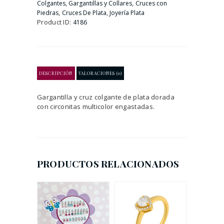
,
Colgantes, Gargantillas y Collares
Cruces con
Colores
,
,
Piedras
Cruces De Plata
Joyería Plata
cantidad
Product ID:
4186
DESCRIPCIÓN
VALORACIONES (0)
Gargantilla y cruz colgante de plata dorada
con circonitas multicolor engastadas.
PRODUCTOS RELACIONADOS