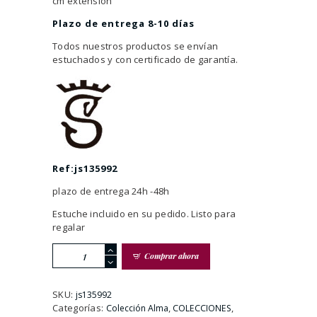
cm extensión
Plazo de entrega 8-10 días
Todos nuestros productos se envían
estuchados y con certificado de garantía.
Ref:js
135992
plazo de entrega 24h -48h
Estuche incluido en su pedido. Listo para
regalar
Cruz
Comprar ahora
De
Plata
Dorada
SKU:
js135992
Con
Categorías:
,
,
Colección Alma
COLECCIONES
Piedras