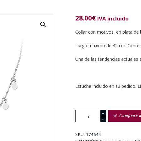
28.00
€
IVA incluido
Collar con motivos, en plata de
Largo máximo de 45 cm. Cierre
Una de las tendencias actuales 
Estuche incluido en su pedido. L
Gargantilla
Comprar 
de
Plata
de
SKU:
174644
Ley