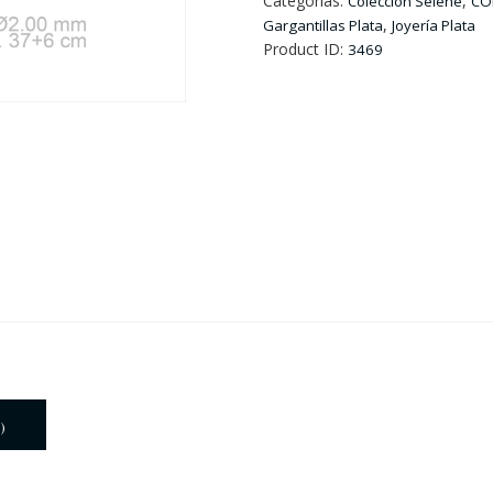
Categorías:
,
Colección Selene
CO
con
,
Gargantillas Plata
Joyería Plata
zirconitas
Product ID:
3469
cantidad
)