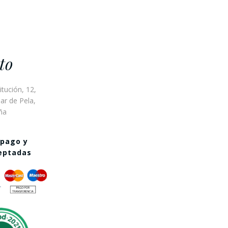
to
itución, 12,
ar de Pela,
ña
 pago y
ceptadas