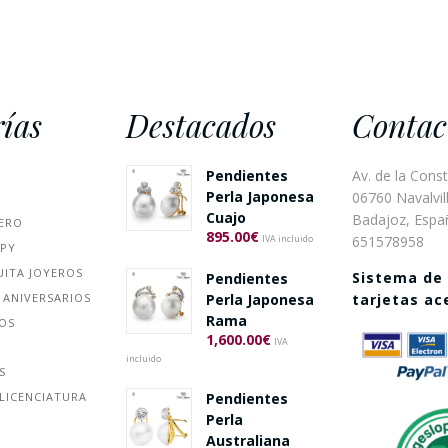
ías
Destacados
Contac
Pendientes
Av. de la Const
Perla Japonesa
06760 Navalvill
Cuajo
Badajoz, Espa
ERO
895.00
€
651578958
IVA incluido
PPY
UITA JOYEROS
Sistema de
Pendientes
 ANIVERSARIOS
Perla Japonesa
tarjetas a
Rama
ÑOS
1,600.00
€
IVA
incluido
S
Pendientes
LICENCIATURA
Perla
Australiana