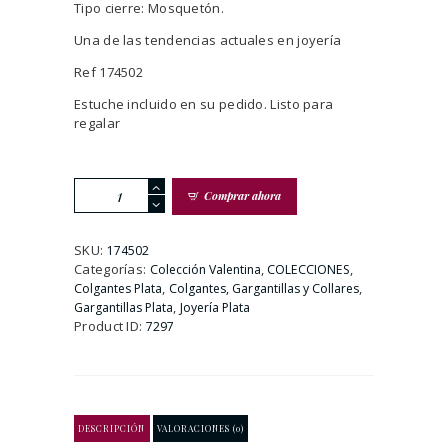
Tipo cierre: Mosquetón.
Una de las tendencias actuales en joyería
Ref 174502
Estuche incluido en su pedido. Listo para
regalar
Gargantilla
Comprar ahora
De
Plata
Dorada
SKU:
174502
Con
Categorías:
,
,
Colección Valentina
COLECCIONES
Colgante
,
,
Colgantes Plata
Colgantes, Gargantillas y Collares
Flor
,
Gargantillas Plata
Joyería Plata
cantidad
Product ID:
7297
DESCRIPCIÓN
VALORACIONES (0)