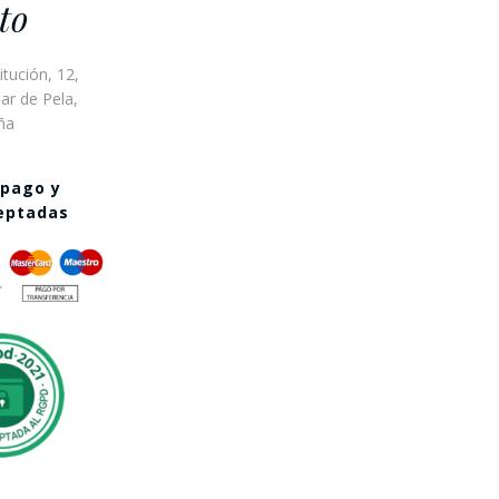
to
itución, 12,
ar de Pela,
ña
 pago y
ceptadas