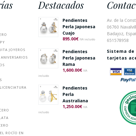
ías
Destacados
Contac
Pendientes
Av. de la Const
Perla Japonesa
06760 Navalvill
Cuajo
Badajoz, Espa
ERO
895.00
€
651578958
IVA incluido
PPY
UITA JOYEROS
Sistema de
Pendientes
 ANIVERSARIOS
Perla Japonesa
tarjetas a
Rama
ÑOS
1,600.00
€
IVA
incluido
S
Pendientes
LICENCIATURA
Perla
Australiana
1,250.00
€
IVA
ACERO
incluido
LATA
CERO
EL ROCÍO EN