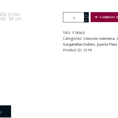
Gargantilla
Comprar 
Doble
De
Plata
SKU:
174563
Con
Categorías:
,
Colección Valentina
Colgante
,
Gargantillas Dobles
Joyería Plata
Circonita
Product ID:
7279
Y
Corazón
cantidad
)