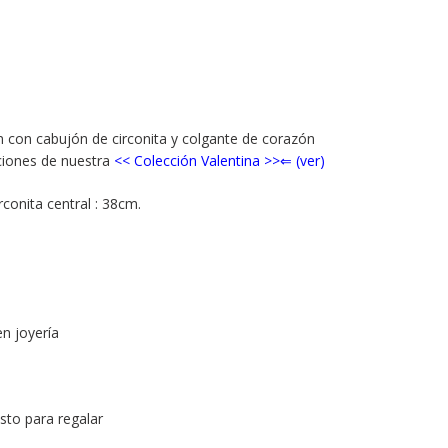
N
m con cabujón de circonita y colgante de corazón
iciones de nuestra
<<
Colección Valentina
>>⇐ (ver)
onita central : 38cm.
en joyería
isto para regalar