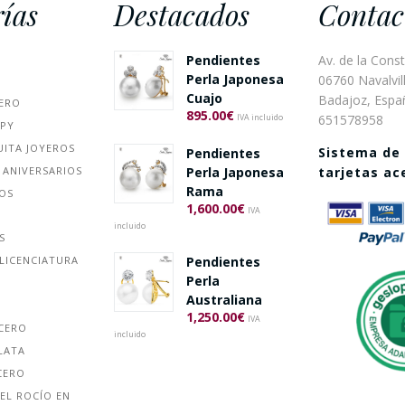
ías
Destacados
Contac
Pendientes
Av. de la Const
Perla Japonesa
06760 Navalvill
Cuajo
Badajoz, Espa
ERO
895.00
€
651578958
IVA incluido
PPY
UITA JOYEROS
Sistema de
Pendientes
 ANIVERSARIOS
Perla Japonesa
tarjetas a
Rama
ÑOS
1,600.00
€
IVA
incluido
S
Pendientes
LICENCIATURA
Perla
Australiana
1,250.00
€
IVA
ACERO
incluido
LATA
CERO
EL ROCÍO EN