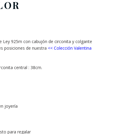
LOR
de Ley 925m con cabujón de circonita y colgante
res posiciones de nuestra
<<
Colección Valentina
onita central : 38cm.
en joyería
isto para regalar