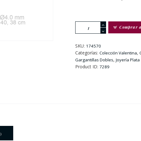
Gargantilla
Comprar 
Doble
De
Plata
SKU:
174570
Dorada
Categorías:
,
Colección Valentina
Con
,
Gargantillas Dobles
Joyería Plata
Colgante
Product ID:
7289
Circonita
Y
Flor
cantidad
)