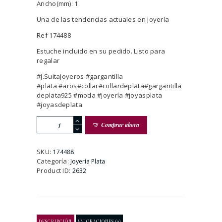
Ancho(mm): 1.
Una de las tendencias actuales en joyería
Ref 174488
Estuche incluido en su pedido. Listo para
regalar
#J.SuitaJoyeros #gargantilla
#plata #aros#collar#collardeplata#gargantilla
deplata925 #moda #joyería #joyasplata
#joyasdeplata
Gargantilla
Comprar ahora
Doble
Plata
Dorada
SKU:
174488
Ley
Categoría:
Joyería Plata
925m
Product ID:
2632
Luna
Creciente
Con
Cabujón
cantidad
DESCRIPCIÓN
VALORACIONES (0)