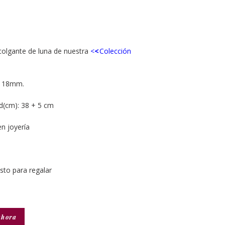
colgante de luna de nuestra
<
<
Colección
a: 18mm.
d(cm): 38 + 5 cm
en joyería
isto para regalar
ahora