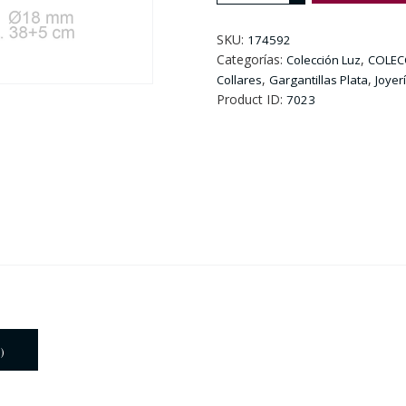
925
Con
SKU:
174592
Colgante
Categorías:
,
Colección Luz
COLEC
Luna
,
,
Collares
Gargantillas Plata
Joyer
cantidad
Product ID:
7023
)