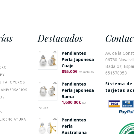
ías
Destacados
Contac
Pendientes
Av. de la Const
Perla Japonesa
06760 Navalvill
Cuajo
Badajoz, Espa
ERO
895.00
€
651578958
IVA incluido
PPY
UITA JOYEROS
Sistema de
Pendientes
 ANIVERSARIOS
Perla Japonesa
tarjetas a
Rama
ÑOS
1,600.00
€
IVA
incluido
S
Pendientes
LICENCIATURA
Perla
Australiana