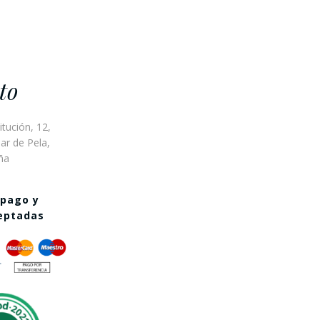
to
itución, 12,
ar de Pela,
ña
 pago y
ceptadas