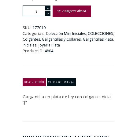
GARGANTILLA
Comprar ahora
PLATA
DE
LEY
SKU:
177010
CON
Categorías:
,
,
Colección Mini Iniciales
COLECCIONES
LETRA
,
,
Colgantes, Gargantillas y Collares
Gargantillas Plata
J
,
iniciales
Joyería Plata
cantidad
Product ID:
4804
DESCRIPCIÓN
VALORACIONES (0)
Gargantilla en plata de ley con colgante inicial
“J”