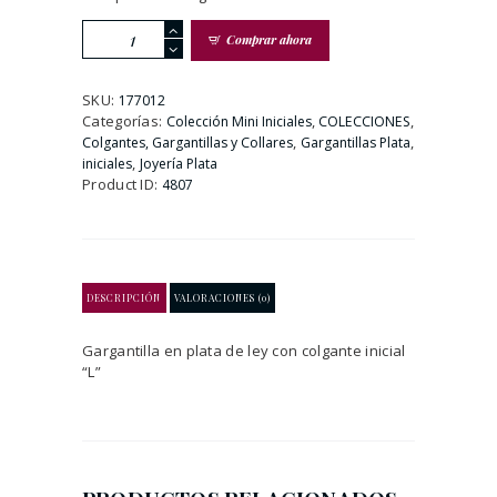
GARGANTILLA
Comprar ahora
PLATA
DE
LEY
SKU:
177012
CON
Categorías:
,
,
Colección Mini Iniciales
COLECCIONES
LETRA
,
,
Colgantes, Gargantillas y Collares
Gargantillas Plata
L
,
iniciales
Joyería Plata
cantidad
Product ID:
4807
DESCRIPCIÓN
VALORACIONES (0)
Gargantilla en plata de ley con colgante inicial
“L”