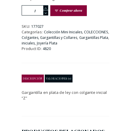
GARGANTILLA
Comprar ahora
PLATA
DE
LEY
SKU:
177027
CON
Categorías:
,
,
Colección Mini Iniciales
COLECCIONES
LETRA
,
,
Colgantes, Gargantillas y Collares
Gargantillas Plata
Z
,
iniciales
Joyería Plata
cantidad
Product ID:
4820
DESCRIPCIÓN
VALORACIONES (0)
Gargantilla en plata de ley con colgante inicial
“Z”