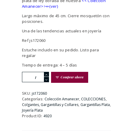
plata de ley dorada de nuestra
<<
Colección
Amanecer>>⇐(ver)
Largo máximo de 45 cm. Cierre mosquetón con
posiciones.
Una de las tendencias actuales en joyería
Ref js172060
Estuche incluido en su pedido. Listo para
regalar
Tiempo de entrega: 4 – 5 días
Gargantilla
Comprar ahora
Plata
dorada
Motivos
SKU:
js172060
Colgantes
Categorías:
,
,
Colección Amanecer
COLECCIONES
y
,
,
Colgantes, Gargantillas y Collares
Gargantillas Plata
Piedras
Joyería Plata
Multicolor
Product ID:
4920
cantidad