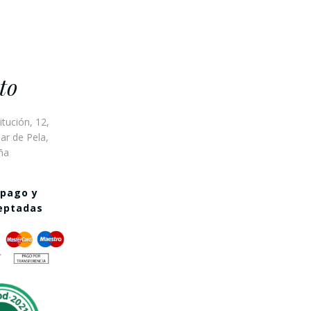
to
itución, 12,
ar de Pela,
ña
 pago y
ceptadas