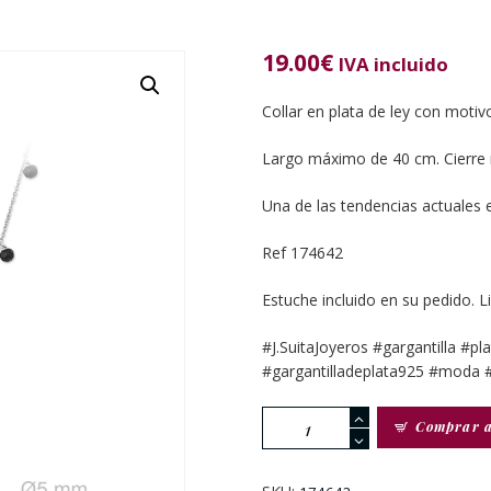
19.00
€
IVA incluido
Collar en plata de ley con moti
Largo máximo de 40 cm. Cierre
Una de las tendencias actuales 
Ref 174642
Estuche incluido en su pedido. L
#J.SuitaJoyeros #gargantilla #pl
#gargantilladeplata925 #moda #
Gargantilla
Comprar 
Plata
De
Ley