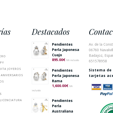
ías
Destacados
Contac
Pendientes
Av. de la Const
Perla Japonesa
06760 Navalvill
Cuajo
Badajoz, Espa
ERO
895.00
€
651578958
IVA incluido
PPY
UITA JOYEROS
Sistema de
Pendientes
 ANIVERSARIOS
Perla Japonesa
tarjetas a
Rama
ÑOS
1,600.00
€
IVA
incluido
S
Pendientes
LICENCIATURA
Perla
Australiana