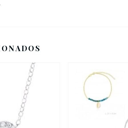
.
IONADOS