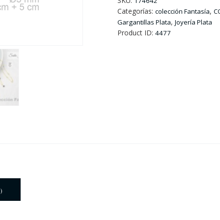
SKU:
174642
Con
Categorías:
,
colección Fantasía
C
Motivos.
,
Gargantillas Plata
Joyería Plata
cantidad
Product ID:
4477
)