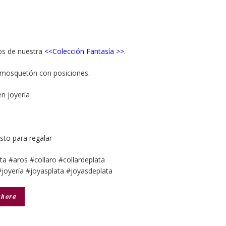
vos de nuestra
<<
Colección Fantasía >>
.
 mosquetón con posiciones.
en joyería
isto para regalar
ata #aros #collaro #collardeplata
joyería #joyasplata #joyasdeplata
ahora